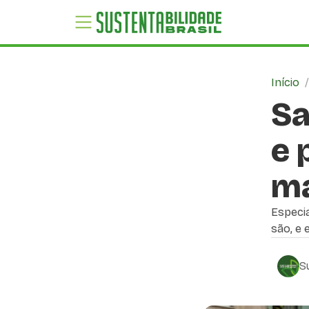
Início
Sa
e 
ma
Especia
são, e 
S