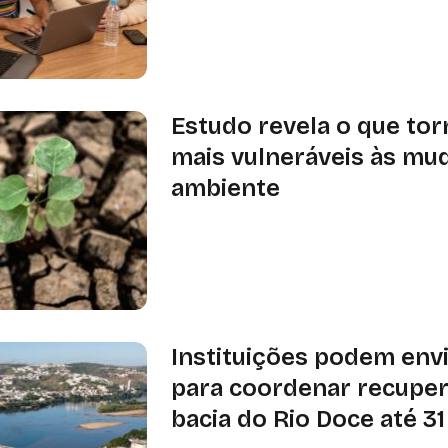
Trilha terá três meses de formação,
acompanhamento técnico; lançament
agosto, em Vitória
Estudo revela o que tor
mais vulneráveis às mu
ambiente
Pesquisa publicada na Nature Comm
que variações na aridez podem pesa
características das próprias espéci
resistir às mudanças ambientais
Instituições podem env
para coordenar recupe
bacia do Rio Doce até 3