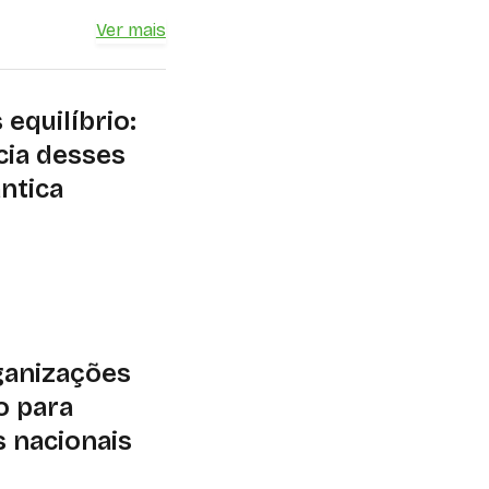
Ver mais
equilíbrio:
cia desses
ântica
ra que remoção de
riam conforme a
rsidade de espécies
ganizações
o para
s nacionais