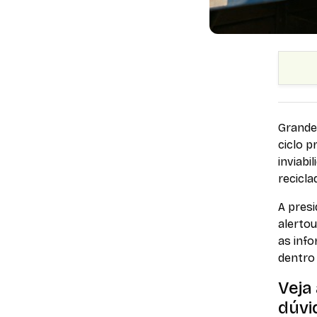
Grande 
ciclo p
inviab
recicl
A presi
alertou
as inf
dentro 
Veja
dúvi