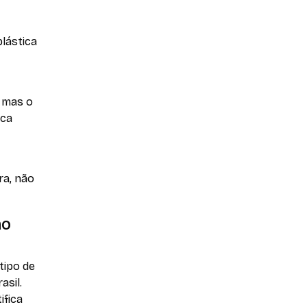
lástica
, mas o
ica
ra, não
ão
tipo de
asil.
ifica