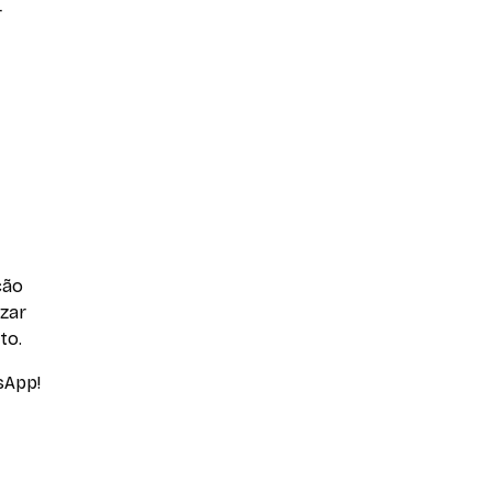
r
ção
izar
to.
sApp!