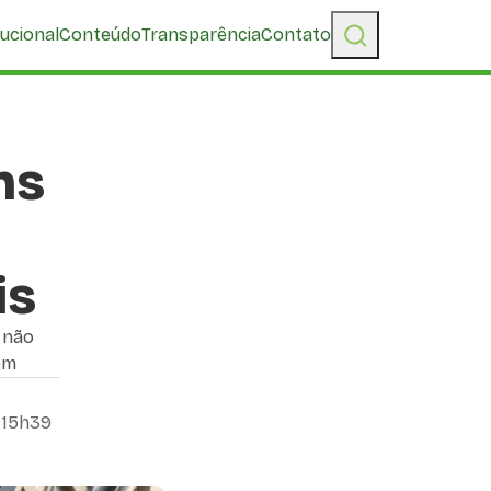
tucional
Conteúdo
Transparência
Contato
ns
is
 não
em
 15h39