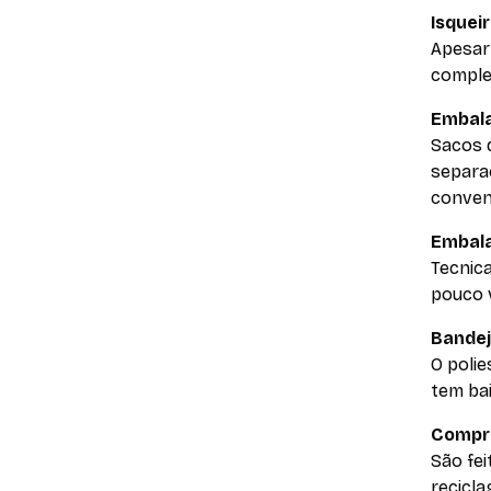
Isquei
Apesar
comple
Embal
Sacos d
separa
convenc
Embala
Tecnica
pouco v
Bandej
O polie
tem bai
Compro
São fe
recicla