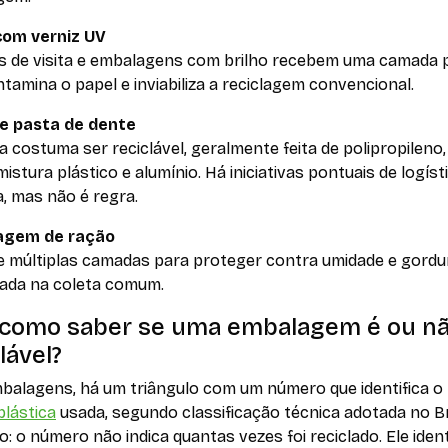
com verniz UV
s de visita e embalagens com brilho recebem uma camada p
tamina o papel e inviabiliza a reciclagem convencional.
e pasta de dente
 costuma ser reciclável, geralmente feita de polipropileno
istura plástico e alumínio. Há iniciativas pontuais de logíst
, mas não é regra.
agem de ração
de múltiplas camadas para proteger contra umidade e gordu
lada na coleta comum.
como saber se uma embalagem é ou n
lável?
balagens, há um triângulo com um número que identifica o 
plástica
usada, segundo classificação técnica adotada no Br
: o número não indica quantas vezes foi reciclado. Ele ident