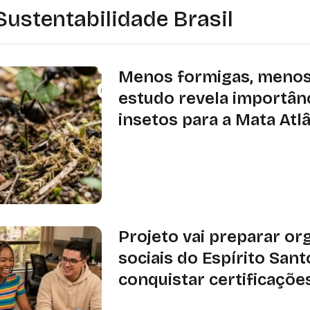
Sustentabilidade Brasil
Menos formigas, menos 
estudo revela importân
insetos para a Mata Atl
Pesquisa realizada no Sudeste most
sementes e predação de insetos va
altitude e estão relacionadas à dive
Projeto vai preparar or
sociais do Espírito Sant
conquistar certificaçõe