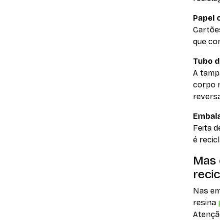
Papel 
Cartõe
que con
Tubo d
A tampa
corpo m
reversa
Embal
Feita 
é recic
Mas 
recic
Nas em
resina
Atenção