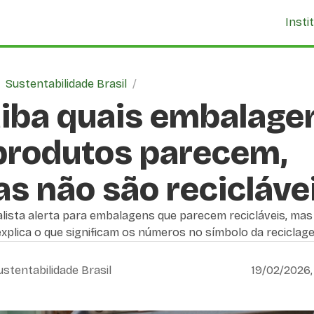
Insti
/
Sustentabilidade Brasil
/
iba quais embalage
produtos parecem,
s não são recicláve
lista alerta para embalagens que parecem recicláveis, mas
explica o que significam os números no símbolo da reciclag
ustentabilidade Brasil
19/02/2026,