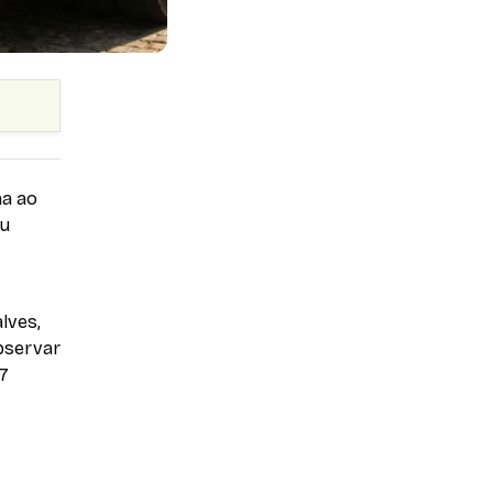
na ao
ou
lves,
observar
7