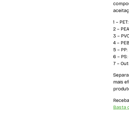
composi
aceitaç
1 – PET
2 – PEA
3 – PVC
4 – PEB
5 – PP:
6 – PS:
7 – Out
Separa
mais e
produt
Receba 
Basta c