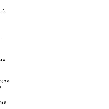
m é
a
a e
aço e
.
em a