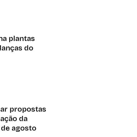
 mentorias e
o será no dia 18 de
na plantas
danças do
unications mostra
r mais do que
es na capacidade de
iar propostas
ração da
1 de agosto