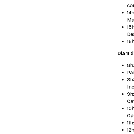
co
14
Ma
15
De
16
Dia 11 
8h
Pai
8h
Inc
9h
Cat
10h
Op
11
12