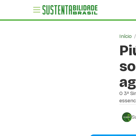
Início
Pi
so
ag
O 3º S
essenci
S