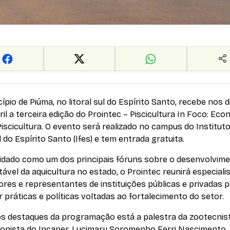
ípio de Piúma, no litoral sul do Espírito Santo, recebe nos d
bril a terceira edição do Prointec – Piscicultura In Foco: Ec
Piscicultura. O evento será realizado no campus do Institut
 do Espírito Santo (Ifes) e tem entrada gratuita.
idado como um dos principais fóruns sobre o desenvolvim
ável da aquicultura no estado, o Prointec reunirá especialis
res e representantes de instituições públicas e privadas 
 práticas e políticas voltadas ao fortalecimento do setor.
os destaques da programação está a palestra da zootecnis
ionista do Incaper, Lucimary Soromenho Ferri Nascimento,