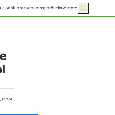
tucional
Conteúdo
Transparência
Contato
 e
l
 13h31