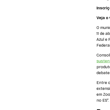
Inscri
Veja o 
O munic
11 de a
Azul e 
Federal
Consol
susten
produto
debater
Entre 
extens
em Zoot
no ES”.