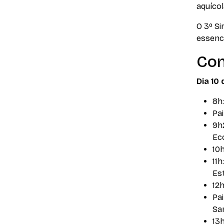
aquícol
O 3º S
essenci
Con
Dia 10 
8h
Pa
9h2
Ec
10
11h
Es
12
Pa
Sa
13