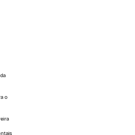
 da
ra o
eira
entais