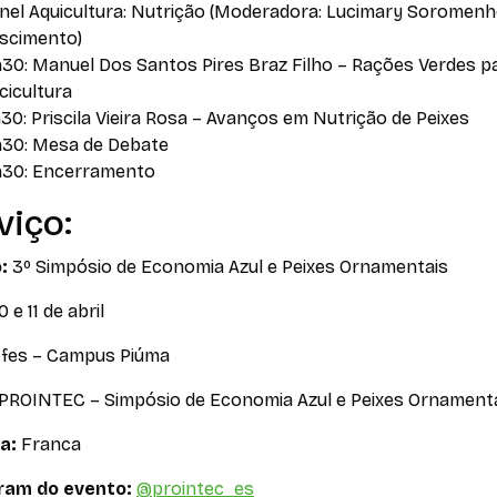
inel Aquicultura: Nutrição (Moderadora: Lucimary Soromenh
scimento)
h30: Manuel Dos Santos Pires Braz Filho – Rações Verdes p
cicultura
30: Priscila Vieira Rosa – Avanços em Nutrição de Peixes
h30: Mesa de Debate
h30: Encerramento
viço:
:
3º Simpósio de Economia Azul e Peixes Ornamentais
0 e 11 de abril
Ifes – Campus Piúma
PROINTEC – Simpósio de Economia Azul e Peixes Ornament
a:
Franca
ram do evento:
@prointec_es