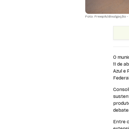
Foto: Freepik/divulgação -
O munic
11 de a
Azul e 
Federal
Consol
sustent
produto
debater
Entre 
extens