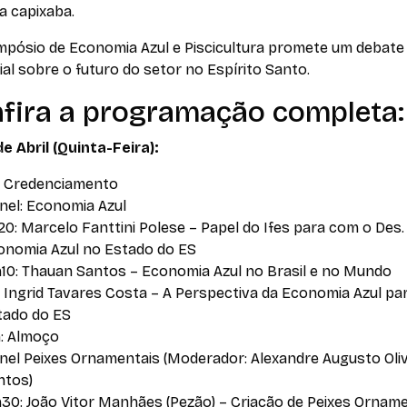
a capixaba.
impósio de Economia Azul e Piscicultura promete um debate
al sobre o futuro do setor no Espírito Santo.
fira a programação completa:
de Abril (Quinta-Feira):
: Credenciamento
inel: Economia Azul
0: Marcelo Fanttini Polese – Papel do Ifes para com o Des.
onomia Azul no Estado do ES
h10: Thauan Santos – Economia Azul no Brasil e no Mundo
: Ingrid Tavares Costa – A Perspectiva da Economia Azul pa
tado do ES
h: Almoço
inel Peixes Ornamentais (Moderador: Alexandre Augusto Oliv
ntos)
h30: João Vitor Manhães (Pezão) – Criação de Peixes Ornam