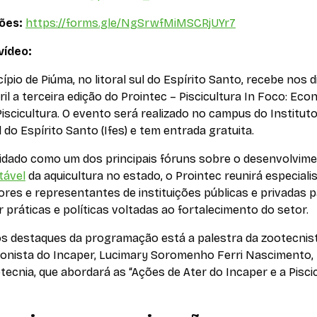
ções:
https://forms.gle/NgSrwfMiMSCRjUYr7
vídeo:
ípio de Piúma, no litoral sul do Espírito Santo, recebe nos d
bril a terceira edição do Prointec – Piscicultura In Foco: Ec
Piscicultura. O evento será realizado no campus do Institut
 do Espírito Santo (Ifes) e tem entrada gratuita.
idado como um dos principais fóruns sobre o desenvolvim
tável
da aquicultura no estado, o Prointec reunirá especialis
res e representantes de instituições públicas e privadas 
 práticas e políticas voltadas ao fortalecimento do setor.
os destaques da programação está a palestra da zootecnis
ionista do Incaper, Lucimary Soromenho Ferri Nascimento,
ecnia, que abordará as “Ações de Ater do Incaper e a Pisci