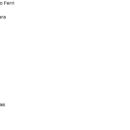
o Ferri
ara
ais