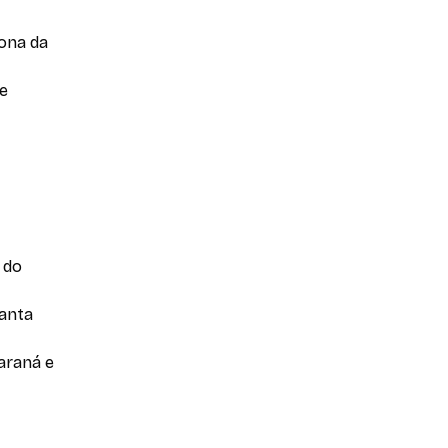
Zona da
 e
 do
Santa
Paraná e