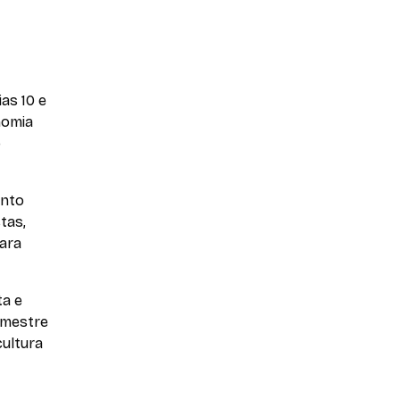
ias 10 e
onomia
o
ento
tas,
para
ta e
 mestre
cultura