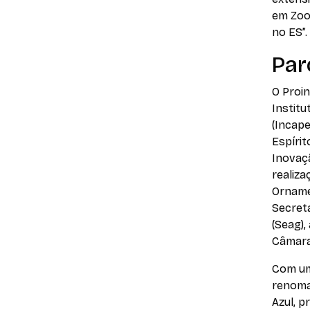
em Zoot
no ES”.
Par
O Proin
Institu
(Incape
Espírit
Inovaçã
realiza
Ornamen
Secreta
(Seag),
Câmara
Com um
renoma
Azul, 