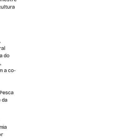
cultura
,
ral
ia do
,
m a co-
 Pesca
e da
s
mia
or