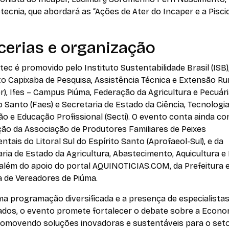
ecnia, que abordará as “Ações de Ater do Incaper e a Pisci
cerias e organização
tec é promovido pelo Instituto Sustentabilidade Brasil (ISB)
to Capixaba de Pesquisa, Assistência Técnica e Extensão Ru
r), Ifes – Campus Piúma, Federação da Agricultura e Pecuár
o Santo (Faes) e Secretaria de Estado da Ciência, Tecnologia
o e Educação Profissional (Secti). O evento conta ainda co
ção da Associação de Produtores Familiares de Peixes
tais do Litoral Sul do Espírito Santo (Aprofaeol-Sul), e da
ria de Estado da Agricultura, Abastecimento, Aquicultura e
 além do apoio do portal AQUINOTICIAS.COM, da Prefeitura 
 de Vereadores de Piúma.
a programação diversificada e a presença de especialista
dos, o evento promete fortalecer o debate sobre a Econo
promovendo soluções inovadoras e sustentáveis para o set