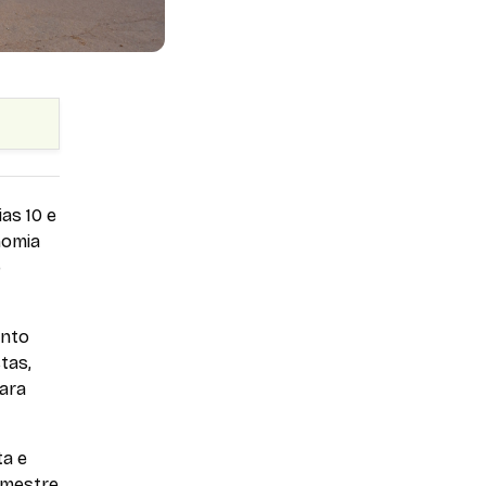
ias 10 e
onomia
o
ento
tas,
para
ta e
 mestre