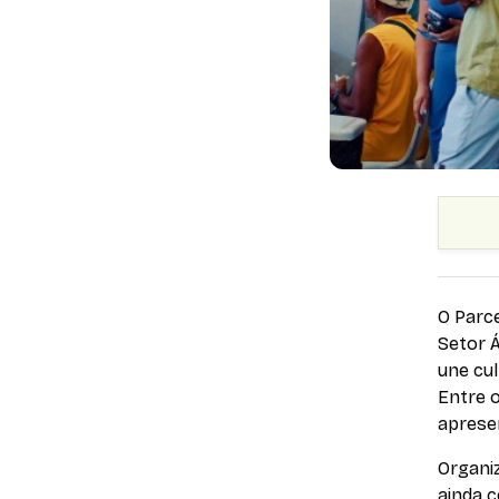
O Parce
Setor 
une cul
Entre o
apresen
Organi
ainda 