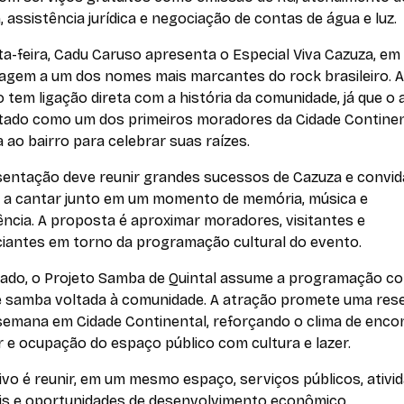
 assistência jurídica e negociação de contas de água e luz.
a-feira, Cadu Caruso apresenta o Especial Viva Cazuza, em
gem a um dos nomes mais marcantes do rock brasileiro. A
 tem ligação direta com a história da comunidade, já que o a
tado como um dos primeiros moradores da Cidade Continen
 ao bairro para celebrar suas raízes.
sentação deve reunir grandes sucessos de Cazuza e convid
o a cantar junto em um momento de memória, música e
ncia. A proposta é aproximar moradores, visitantes e
iantes em torno da programação cultural do evento.
ado, o Projeto Samba de Quintal assume a programação c
e samba voltada à comunidade. A atração promete uma res
 semana em Cidade Continental, reforçando o clima de enco
 e ocupação do espaço público com cultura e lazer.
ivo é reunir, em um mesmo espaço, serviços públicos, ativi
ais e oportunidades de desenvolvimento econômico.