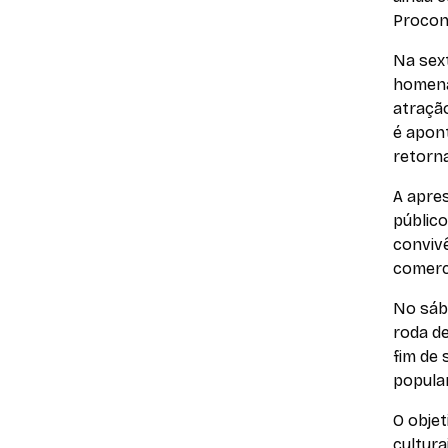
Procon,
Na sext
homena
atração
é apon
retorna
A apre
públic
convivê
comerc
No sáb
roda d
fim de
popular
O objet
cultur