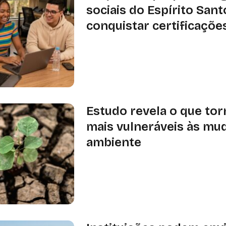
sociais do Espírito Sant
conquistar certificaçõe
Trilha terá três meses de formação,
acompanhamento técnico; lançament
agosto, em Vitória
Estudo revela o que tor
mais vulneráveis às mu
ambiente
Pesquisa publicada na Nature Comm
que variações na aridez podem pesa
características das próprias espéci
resistir às mudanças ambientais