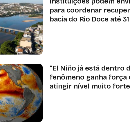
Instituições podem env
para coordenar recupe
bacia do Rio Doce até 3
Chamada pública prevê recuperar 12
Minas Gerais e no Espírito Santo, c
restauração florestal, conservação 
incentivo à bioeconomia
“El Niño já está dentro 
fenômeno ganha força 
atingir nível muito fort
Noaa estima em 81% a probabilidad
muito forte entre outubro e dezem
calor acima da média e mudanças no
partir de agosto