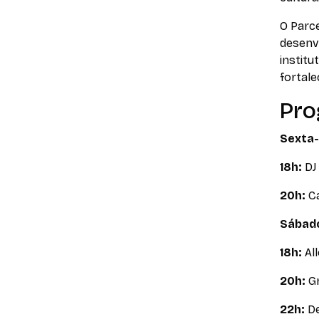
O Parce
desenv
institu
fortale
Pro
Sexta-
18h:
DJ
20h:
Ca
Sábado
18h:
Al
20h:
G
22h:
D