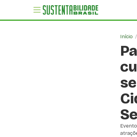
Início
Pa
cu
se
Ci
Se
Evento 
atraçõ