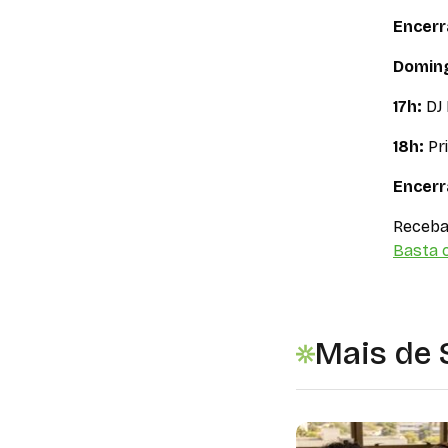
Encer
Doming
17h:
DJ
18h:
Pri
Encer
Receba 
Basta c
Mais de 