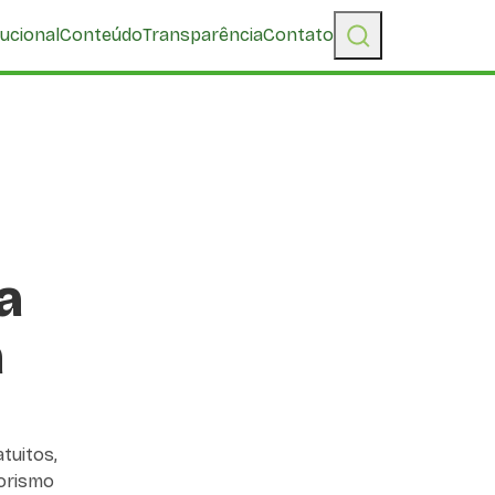
tucional
Conteúdo
Transparência
Contato
a
a
tuitos,
dorismo