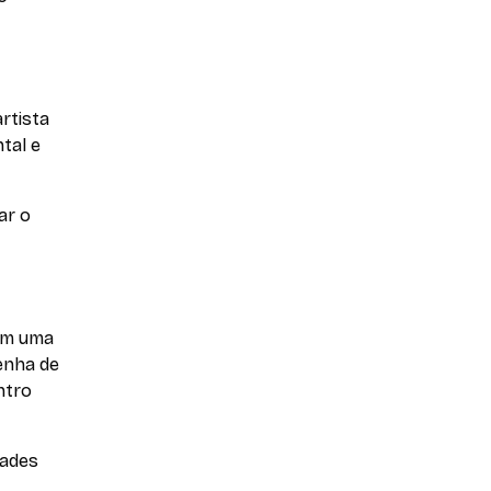
rtista
tal e
ar o
om uma
enha de
ntro
dades