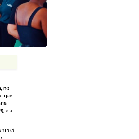
a, no
ão que
ria.
), e a
ontará
o