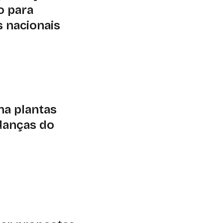
o para
s nacionais
 mentorias e
o será no dia 18 de
na plantas
danças do
unications mostra
r mais do que
es na capacidade de