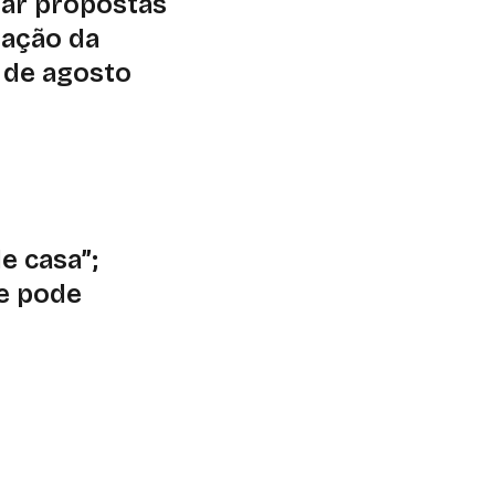
iar propostas
ração da
1 de agosto
,5 mil hectares em
om ações de
de solo e água e
de casa”;
e pode
e
e de um evento
bro; OMM prevê
 regime de chuvas a