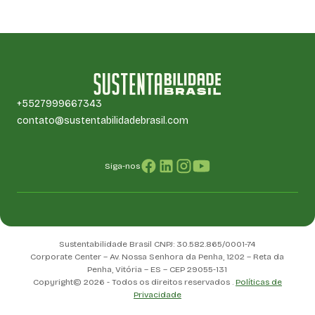
+5527999667343
contato@sustentabilidadebrasil.com
Siga-nos
Sustentabilidade Brasil CNPJ: 30.582.865/0001-74
Corporate Center – Av. Nossa Senhora da Penha, 1202 – Reta da
Penha, Vitória – ES – CEP 29055-131
Copyright© 2026 - Todos os direitos reservados .
Políticas de
Privacidade