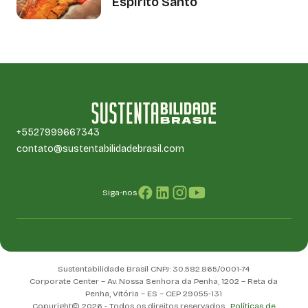
Espírito Santo
+5527999667343
contato@sustentabilidadebrasil.com
Siga-nos
Sustentabilidade Brasil CNPJ: 30.582.865/0001-74
Corporate Center – Av. Nossa Senhora da Penha, 1202 – Reta da
Penha, Vitória – ES – CEP 29055-131
Copyright© 2026 - Todos os direitos reservados .
Políticas de