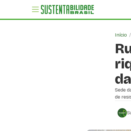
Início
Ru
ri
da
Sede da
de resi
S