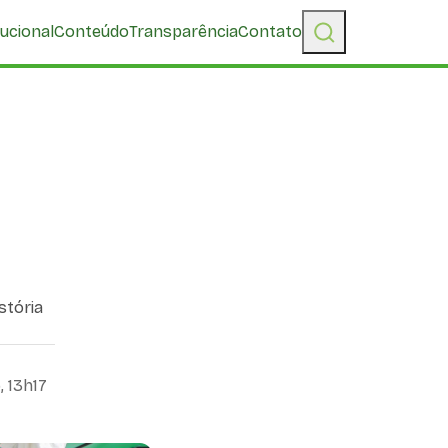
tucional
Conteúdo
Transparência
Contato
stória
, 13h17