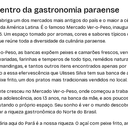
centro da gastronomia paraense
abriga um dos mercados mais antigos do país e o maior a c
 da América Latina. É o famoso Mercado Ver-o-Peso, inaug
5. Um espaço tomado por aromas, cores e sabores típicos 
ue reúne toda a diversidade da culinária paraense.
-o-Peso, as bancas expõem peixes e camarões frescos, ver
variadas, farinhas e temperos de todo tipo, remédios natura
mandingas, e tantos outros itens encontrados apenas por l
 a essa efervescência que Ulisses Silva tem sua banca de 
xe frito, um dos pratos mais tradicionais vendidos no local.
ante cresceu no Mercado Ver-o-Peso, onde começou a traba
a adolescência, aos 13 anos, na banca da mãe, e aos poucos
stando o próprio espaço. Seu sonho é ver o mundo descobr
ar a riqueza gastronômica do Norte do Brasil.
nária aqui do Pará é a nossa riqueza. O açaí com peixe frito, a