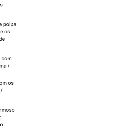
os
e polpa
 e os
de
com os
 /
armoso
,
 o