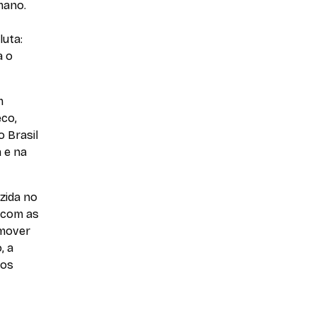
mano.
luta:
a o
m
eco,
 Brasil
 e na
zida no
a com as
emover
, a
ros