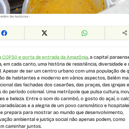
elém de Notícias -
a COP30 e porta de entrada da Amazônia
, a capital paraens
, em cada canto, uma história de resistência, diversidade e 
al. Apesar de ser um centro urbano com uma população de 
lhão de habitantes e moderno em vários aspectos, Belém m
icional das fachadas dos casarões, das praças, das igrejas 
 do período colonial. Uma metrópole que pulsa cultura, ino
es e beleza. Entre o som do carimbó, o gosto do açaí, o cal
paradisíacas e a alegria de um povo carismático e hospitalei
 se prepara para mostrar ao mundo que desenvolvimento,
vação ambiental e justiça social não apenas podem, como
am caminhar juntos.