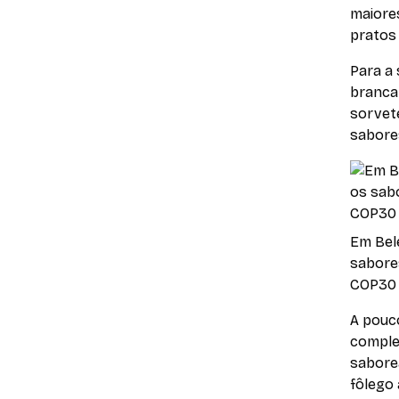
maiore
pratos 
Para a 
branca
sorvet
sabore
Em Bel
sabores
COP30
A pouc
comple
saborea
fôlego 