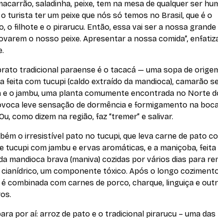
 macarrão, saladinha, peixe, tem na mesa de qualquer ser hu
 é o turista ter um peixe que nós só temos no Brasil, que é o
, o filhote e o pirarucu. Então, essa vai ser a nossa grande 
ovarem o nosso peixe. Apresentar a nossa comida”, enfatiz
e.
prato tradicional paraense é o tacacá — uma sopa de orige
a feita com tucupi (caldo extraído da mandioca), camarão s
a e o jambu, uma planta comumente encontrada no Norte do
ovoca leve sensação de dormência e formigamento na boca
 Ou, como dizem na região, faz “tremer” e salivar.
ém o irresistível pato no tucupi, que leva carne de pato co
e tucupi com jambu e ervas aromáticas, e a maniçoba, feit
da mandioca brava (maniva) cozidas por vários dias para r
 cianídrico, um componente tóxico. Após o longo cozimento
 é combinada com carnes de porco, charque, linguiça e out
os.
ara por aí: arroz de pato e o tradicional pirarucu – uma das