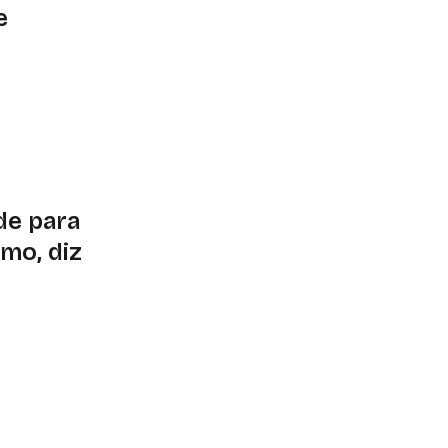
e
unda-feira (22) e
omo de perigo e
de para
smo, diz
, Marina comentou a
elém durante a