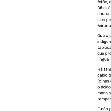
feijão,
Difícil
dourado
eles pr
feirant
Outro 
indígen
tapioc
que pr
língua.
Há tamb
caldo d
folhas 
o ácido
maniva
temper
E não p