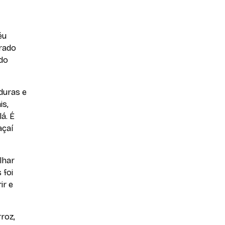
éu
urado
do
duras e
is,
á. É
açaí
lhar
 foi
ir e
rroz,