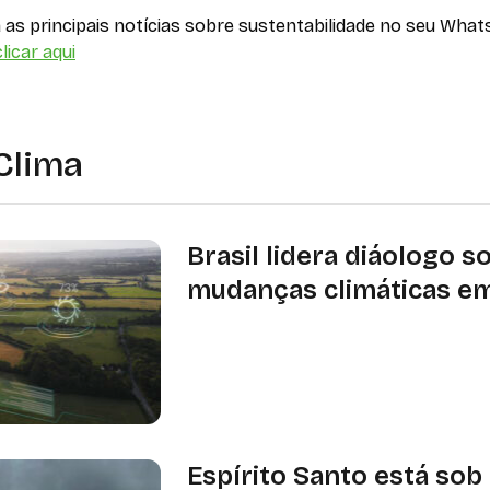
as principais notícias sobre sustentabilidade no seu What
licar aqui
Clima
Brasil lidera diáologo s
mudanças climáticas e
bjetivo do TFFF é reunir um aporte in
bilhões de países investidores (capita
lançamento da iniciativa
Espírito Santo está sob 