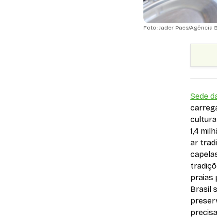
Foto: Jader Paes/Agência B
Sede d
carrega
cultur
1,4 mi
ar trad
capelas
tradiçõ
praias 
Brasil
preser
precis