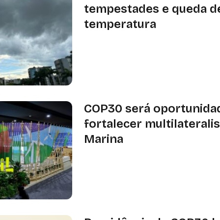
tempestades e queda d
temperatura
Os avisos são válidos entre esta seg
terça-feira (23), são classificados c
perigo potencial
COP30 será oportunida
fortalecer multilaterali
Marina
Ainda durante a entrevista coletiva
questão dos preços da estadia em B
COP30