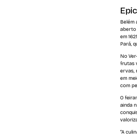
Epi
Belém 
aberto
em 162
Pará, q
No Ver
frutas 
ervas, 
em meio
com pei
O feir
ainda n
conqui
valoriz
“A culi