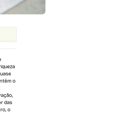
e
riqueza
quase
antém o
e
vação,
or das
ro, o