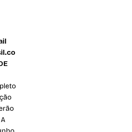
il
il.co
DE
pleto
ação
serão
 A
unho,