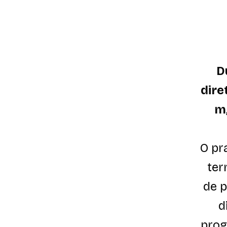
D
dire
m
O pr
ter
de p
d
prog