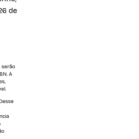
26 de
a serão
SBN. A
es,
el.
 Desse
ncia
m
ão