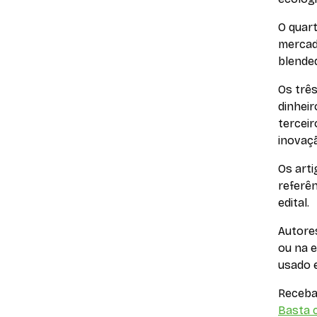
O quar
mercad
blended
Os trê
dinheir
terceir
inovaç
Os arti
referên
edital.
Autores
ou na e
usado e
Receba 
Basta c