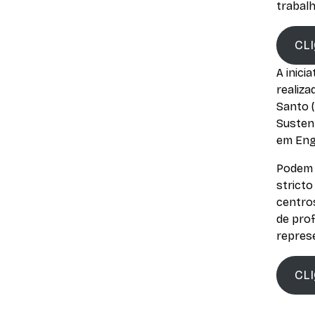
trabalh
CLI
A inic
realiza
Santo (
Susten
em Eng
Podem 
stricto
centros
de prof
represe
CL