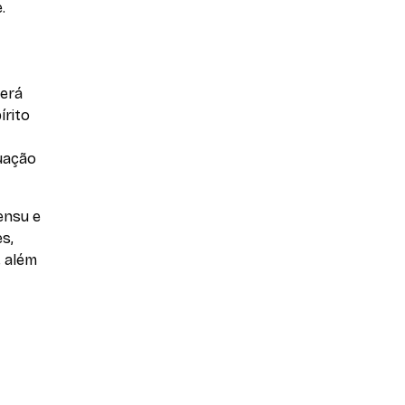
.
será
írito
duação
ensu e
s,
, além