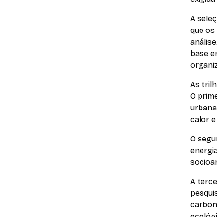
A seleç
que os 
análise
base em
organi
As tril
O prime
urbana 
calor e
O segu
energia
socioam
A terce
pesquis
carbono
ecológ