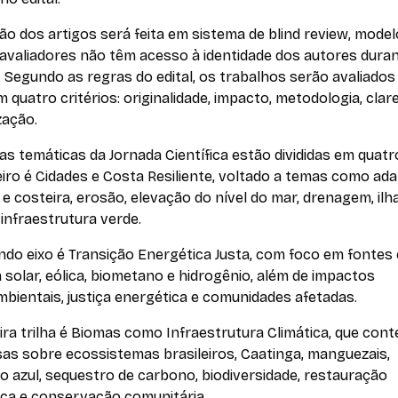
ão dos artigos será feita em sistema de blind review, mode
avaliadores não têm acesso à identidade dos autores duran
. Segundo as regras do edital, os trabalhos serão avaliado
 quatro critérios: originalidade, impacto, metodologia, clar
zação.
has temáticas da Jornada Científica estão divididas em quatr
iro é Cidades e Costa Resiliente, voltado a temas como ad
e costeira, erosão, elevação do nível do mar, drenagem, ilh
 infraestrutura verde.
ndo eixo é Transição Energética Justa, com foco em fonte
 solar, eólica, biometano e hidrogênio, além de impactos
bientais, justiça energética e comunidades afetadas.
ira trilha é Biomas como Infraestrutura Climática, que con
as sobre ecossistemas brasileiros, Caatinga, manguezais,
 azul, sequestro de carbono, biodiversidade, restauração
ica e conservação comunitária.