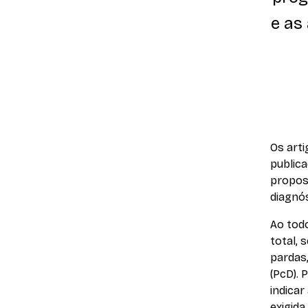
e as
Os art
publica
propos
diagnós
Ao todo
total, 
pardas,
(PcD).
indicar
exigida 