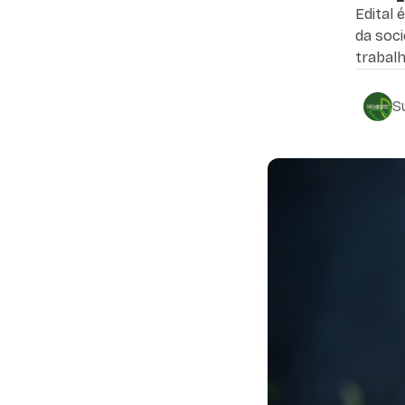
Edital 
da soci
trabal
S