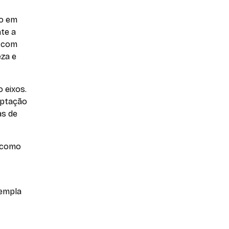
lo em
te a
s com
eza e
o eixos.
aptação
as de
s como
templa