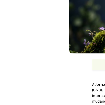
A Jorna
(CNSB 
intere
mudança