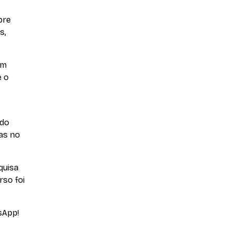
bre
s,
em
e o
ndo
as no
quisa
rso foi
sApp!