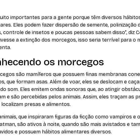
muito importantes para a gente porque têm diversos hábito
ares. Eles podem fazer dispersão de semente, polinização 
, controle de insetos e poucas pessoas sabem disso”, diz C
vesse a extinção dos morcegos, isso seria terrível para o 
enta.
hecendo os morcegos
cegos são mamíferos que possuem finas membranas con
os, que formam asas. Além de voar, eles se deslocam e ca
 do som. Eles emitem ondas sonoras que, ao atingir obstácu
m e são percebidas pelos animais. Assim, eles traçam as p
 localizam presas e alimentos.
nimais, que inspiraram figuras da ficção como vampiros e o
Batman, são ativos à noite, quando são mais avistados e t
uvidos e possuem hábitos alimentares diversos.