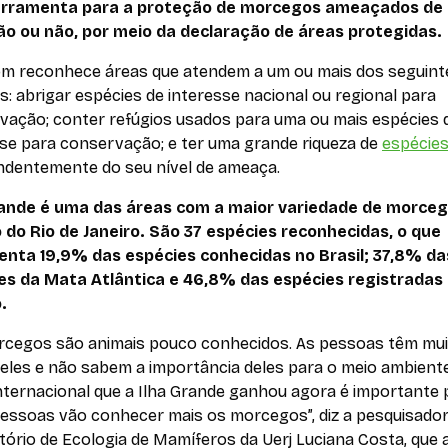
rramenta para a proteção de morcegos ameaçados de
ão ou não, por meio da declaração de áreas protegidas.
om reconhece áreas que atendem a um ou mais dos seguint
os: abrigar espécies de interesse nacional ou regional para
vação; conter refúgios usados para uma ou mais espécies 
sse para conservação; e ter uma grande riqueza de
espécie
ndentemente do seu nível de ameaça.
rande é uma das áreas com a maior variedade de morce
 do Rio de Janeiro. São 37 espécies reconhecidas, o que
enta 19,9% das espécies conhecidas no Brasil; 37,8% da
es da Mata Atlântica e 46,8% das espécies registradas
.
rcegos são animais pouco conhecidos. As pessoas têm mu
eles e não sabem a importância deles para o meio ambient
internacional que a Ilha Grande ganhou agora é importante
pessoas vão conhecer mais os morcegos”, diz a pesquisado
ório de Ecologia de Mamíferos da Uerj Luciana Costa, que 