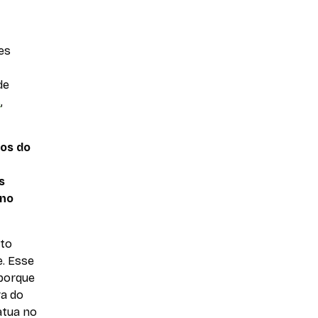
es
de
s
,
gos do
s
 no
ito
e. Esse
 porque
ra do
atua no