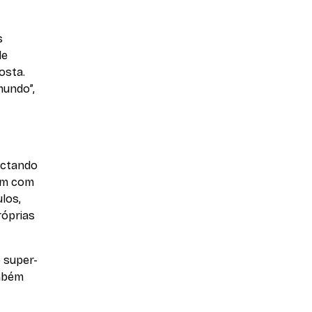
s
de
osta.
mundo”,
ectando
çam com
los,
róprias
 super-
ambém