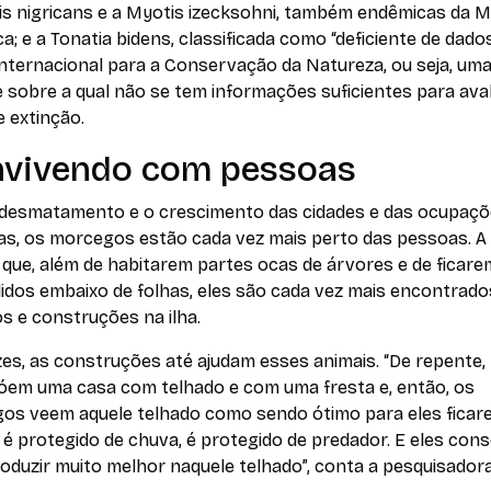
s nigrican
s e a
Myotis izecksohni
, também endêmicas da M
ca; e a
Tonatia bidens
, classificada como “deficiente de dado
Internacional para a Conservação da Natureza, ou seja, um
 sobre a qual não se tem informações suficientes para aval
e extinção.
vivendo com pessoas
desmatamento e o crescimento das cidades e das ocupaç
s, os morcegos estão cada vez mais perto das pessoas. A
 que, além de habitarem partes ocas de árvores e de ficare
idos embaixo de folhas, eles são cada vez mais encontrad
s e construções na ilha.
es, as construções até ajudam esses animais. “De repente,
óem uma casa com telhado e com uma fresta e, então, os
os veem aquele telhado como sendo ótimo para eles ficar
 é protegido de chuva, é protegido de predador. E eles co
oduzir muito melhor naquele telhado”, conta a pesquisadora