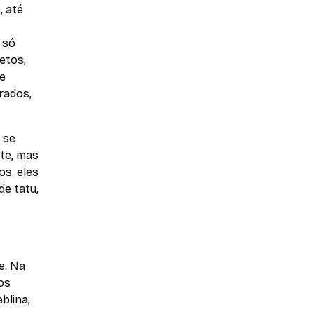
, até
 só
etos,
ue
rados,
 se
ste, mas
s. eles
e tatu,
e. Na
os
blina,