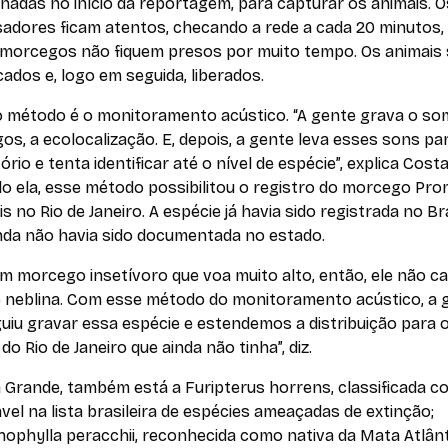
adas no início da reportagem, para capturar os animais. O
sadores ficam atentos, checando a rede a cada 20 minutos,
 morcegos não fiquem presos por muito tempo. Os animais
icados e, logo em seguida, liberados.
o método é o monitoramento acústico. “A gente grava o so
s, a ecolocalização. E, depois, a gente leva esses sons pa
ório e tenta identificar até o nível de espécie”, explica Costa
o ela, esse método possibilitou o registro do morcego
Pro
is
no Rio de Janeiro. A espécie já havia sido registrada no Bra
nda não havia sido documentada no estado.
um morcego insetívoro que voa muito alto, então, ele não ca
e neblina. Com esse método do monitoramento acústico, a 
uiu gravar essa espécie e estendemos a distribuição para 
do Rio de Janeiro que ainda não tinha”, diz.
a Grande, também está a
Furipterus horrens
, classificada 
vel na lista brasileira de espécies ameaçadas de extinção;
ophylla peracchii
, reconhecida como nativa da Mata Atlânt