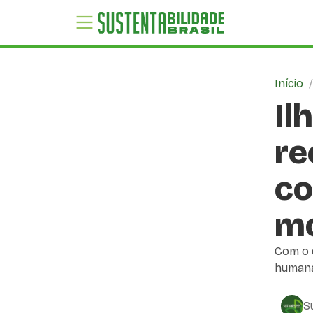
Início
Il
re
co
m
Com o 
humana
S