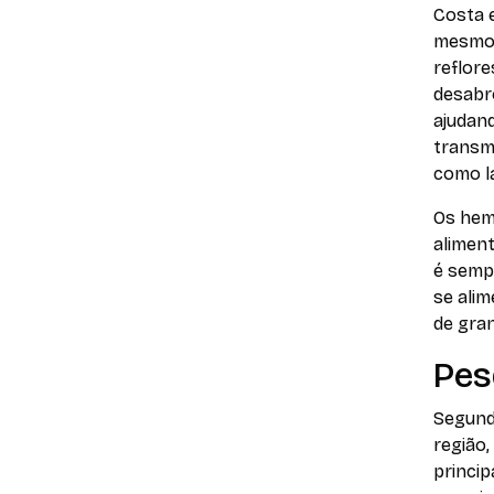
Costa 
mesmo 
reflore
desabr
ajudan
transm
como l
Os hem
aliment
é semp
se ali
de gran
Pes
Segund
região,
princip