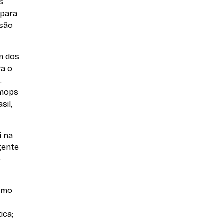
s
 para
 são
m dos
ra o
.
mops
sil,
i na
gente
o
como
ica;