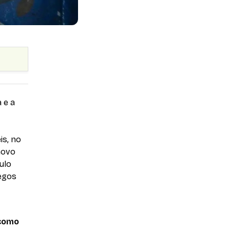
 e a
is, no
 novo
ulo
egos
 como