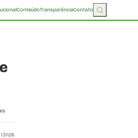
tucional
Conteúdo
Transparência
Contato
de
ões
 13h26