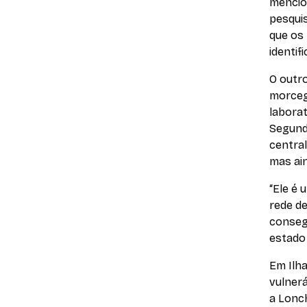
mencion
pesqui
que os
identif
O outr
morcego
laborat
Segund
central
mas ai
“Ele é 
rede d
conseg
estado 
Em Ilh
vulnerá
a
Lonch