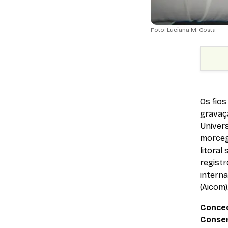
Foto: Luciana M. Costa -
Os fios
gravaç
Univers
morceg
litoral
regist
intern
(Aicom)
Conced
Conser