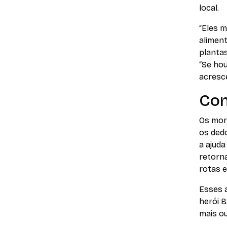
local.
“Eles 
aliment
plantas
“Se hou
acresc
Con
Os mor
os ded
a ajuda
retorna
rotas e
Esses a
herói 
mais o