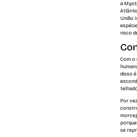
a
Myoti
Atlânti
União 
espécie
risco d
Con
Com o 
humana
disso é
escond
telhado
Por vez
constr
morceg
porque
se repr