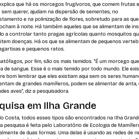
explica que há os morcegos frugívoros, que comem frutas e
sem querer, ajudam na dispersão de sementes, no
stamento e na polinização de flores, sobretudo para as que
ocham à noite. Há também aqueles que se alimentam de ins
do a controlar tanto pragas agrícolas quanto mosquitos q
item doenças. Há os que se alimentam de pequenos verteb
agartixas e pequenos ratos.
atófagos, por fim, são os mais temidos. “É um morcego que
a de sangue. Esse é o mais temido por todo mundo. Ele exi
re bom lembrar que eles existiam aqui sem os seres humano
mentam de grandes mamíferos, podem se alimentar de anta, d
des aves”, diz a pesquisadora.
quisa em Ilha Grande
o Costa, todos esses tipos são encontrados na Ilha Grand
 a pesquisa é feita pelo Laboratório de Ecologia de Mamífer
almente de duas formas. Uma delas é usando as redes de ne