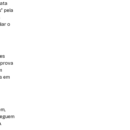
ata
s” pela
a
iar o
ões
 prova
m
os em
em,
nseguem
.