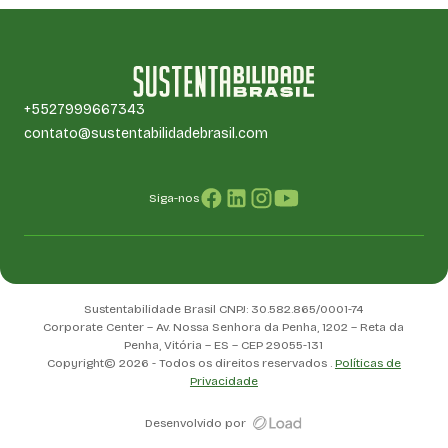
+5527999667343
contato@sustentabilidadebrasil.com
Siga-nos
Sustentabilidade Brasil CNPJ: 30.582.865/0001-74
Corporate Center – Av. Nossa Senhora da Penha, 1202 – Reta da
Penha, Vitória – ES – CEP 29055-131
Copyright© 2026 - Todos os direitos reservados .
Políticas de
Privacidade
Desenvolvido por