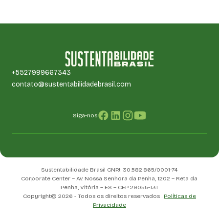
+5527999667343
contato@sustentabilidadebrasil.com
Siga-nos
Sustentabilidade Brasil CNPJ: 30.582.865/0001-74
Corporate Center – Av. Nossa Senhora da Penha, 1202 – Reta da
Penha, Vitória – ES – CEP 29055-131
Copyright© 2026 - Todos os direitos reservados .
Políticas de
Privacidade