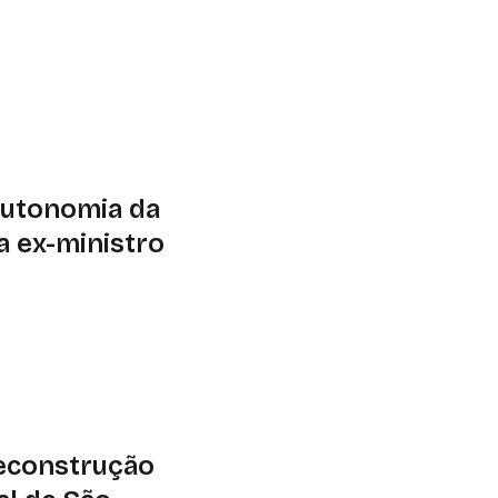
s
gosto, no campus da
qui e os dez anos do
té 6 de agosto
autonomia da
ta ex-ministro
lidade Brasil, José
 Paulista busca
 do estado e impedir
país
reconstrução