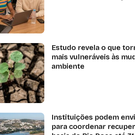
Trilha terá três meses de formação,
acompanhamento técnico; lançament
agosto, em Vitória
Estudo revela o que tor
mais vulneráveis às mu
ambiente
Pesquisa publicada na Nature Comm
que variações na aridez podem pesa
características das próprias espéci
resistir às mudanças ambientais
Instituições podem env
para coordenar recupe