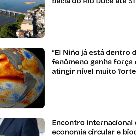
bacia do Rio Doce até 3
Chamada pública prevê recuperar 12
Minas Gerais e no Espírito Santo, c
restauração florestal, conservação 
incentivo à bioeconomia
“El Niño já está dentro 
fenômeno ganha força 
atingir nível muito fort
Noaa estima em 81% a probabilidad
muito forte entre outubro e dezem
calor acima da média e mudanças no
partir de agosto
Encontro internacional
economia circular e bio