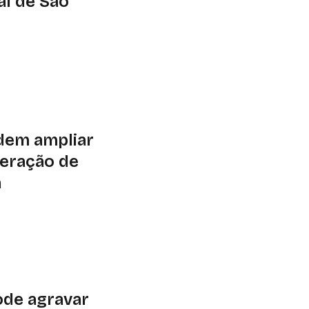
l de São
ançado em 5 de
ecimento da ciência,
pação social
dem ampliar
geração de
a
s ajustadas,
 financeira e
dores a compreender
esas
pode agravar