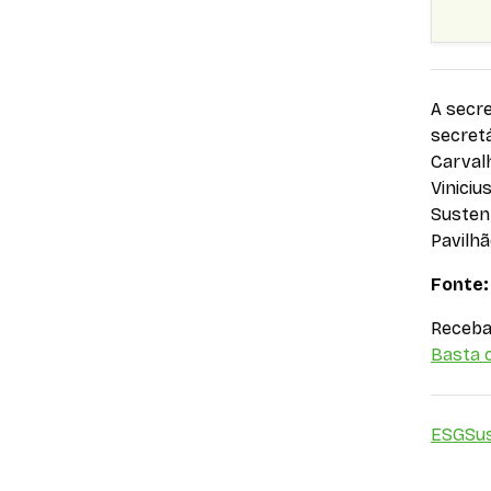
A secre
secretá
Carvalh
Viniciu
Sustent
Pavilh
Fonte
Receba 
Basta c
ESG
Sus