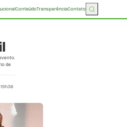
tucional
Conteúdo
Transparência
Contato
l
evento.
io de
 19h36