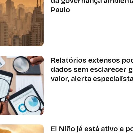
da governança ambienta
Paulo
Documento aberto a adesões será l
agosto, na Alesp, e defende o fortal
do planejamento estatal e da partici
Relatórios extensos po
dados sem esclarecer 
valor, alerta especialist
Antonio Emilio Freire critica métrica
compromissos ESG sem materialidade
indicadores que não ajudam investi
o desempenho econômico das empr
El Niño já está ativo e 