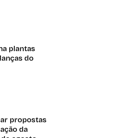
 mentorias e
o será no dia 18 de
na plantas
danças do
unications mostra
r mais do que
es na capacidade de
iar propostas
ração da