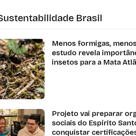
Sustentabilidade Brasil
Menos formigas, menos 
estudo revela importân
insetos para a Mata Atl
Pesquisa realizada no Sudeste most
sementes e predação de insetos va
altitude e estão relacionadas à dive
Projeto vai preparar or
sociais do Espírito Sant
conquistar certificaçõe