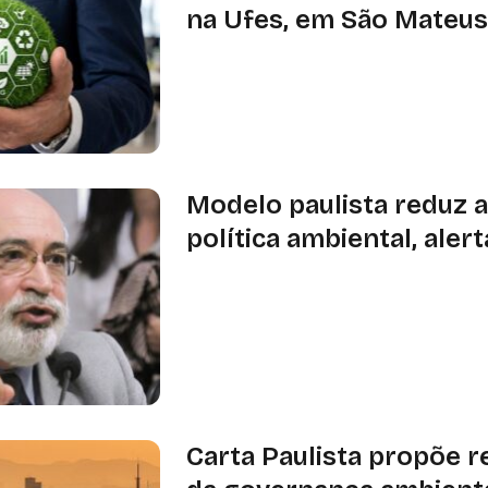
na Ufes, em São Mateu
Evento será realizado no dia 11 de a
Ufes, e celebrará os 15 anos do Lapa
Lamav; inscrições seguem abertas a
Modelo paulista reduz 
política ambiental, aler
Em entrevista ao Instituto Sustentabi
Carlos Carvalho afirmou que a Carta
recuperar a capacidade institucional
que a estrutura seja reproduzida no 
Carta Paulista propõe 