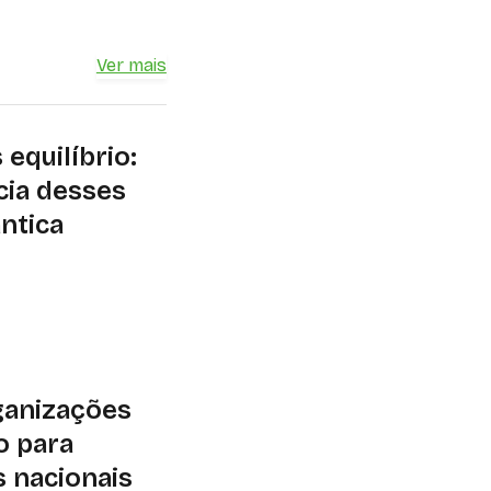
Ver mais
equilíbrio:
cia desses
ântica
ra que remoção de
riam conforme a
rsidade de espécies
ganizações
o para
s nacionais