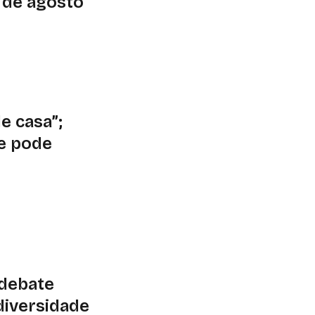
1 de agosto
,5 mil hectares em
om ações de
de solo e água e
de casa”;
e pode
e
e de um evento
bro; OMM prevê
 regime de chuvas a
 debate
diversidade