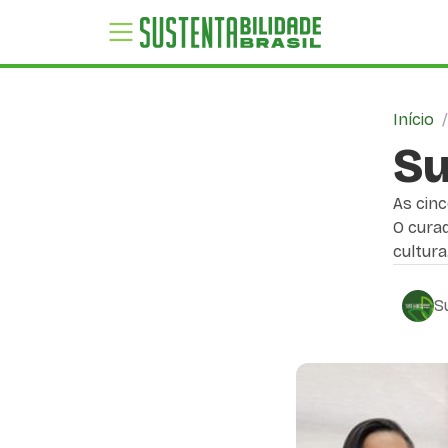
Início
Su
As cinc
O curad
cultura
S