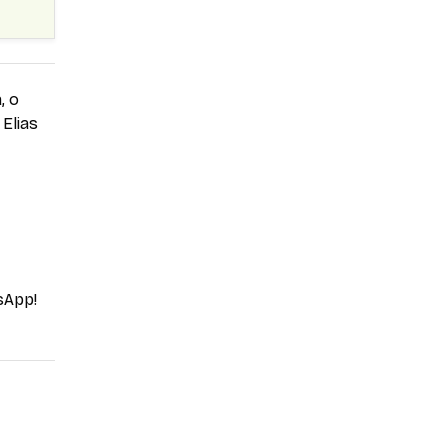
, o
 Elias
sApp!