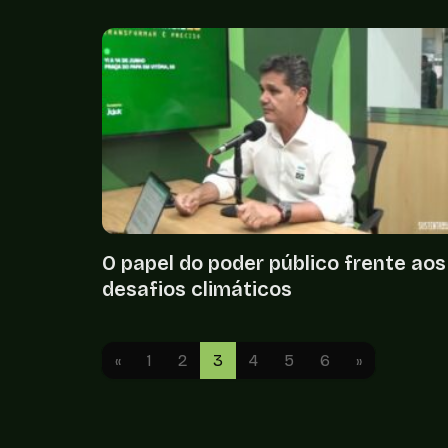
O papel do poder público frente aos
desafios climáticos
«
1
2
3
4
5
6
»