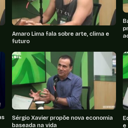
B
p
m
Amaro Lima fala sobre arte, clima e
a
futuro
as
Sérgio Xavier propõe nova economia
E
baseada na vida
e