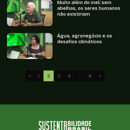
Muito além do mel: sem
abelhas, os seres humanos
não existiriam
Água, agronegócio e os
desafios climáticos
«
1
2
3
4
…
6
»