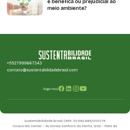
é benéfica ou prejudicial ao
meio ambiente?
+5527999667343
contato@sustentabilidadebrasil.com
Siga-nos
Sustentabilidade Brasil CNPJ: 30.582.865/0001-74
Corporate Center – Av. Nossa Senhora da Penha, 1202 – Reta da