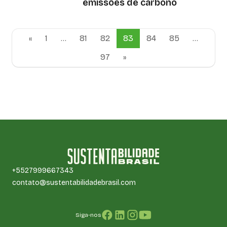
emissões de carbono
«
1
…
81
82
83
84
85
…
97
»
+5527999667343
contato@sustentabilidadebrasil.com
Siga-nos