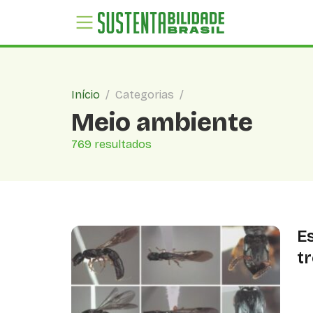
Início
/
Categorias
/
Meio ambiente
769 resultados
E
t
O 
fl