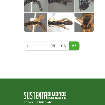
pe
on
«
1
…
95
96
97
+5527999667343