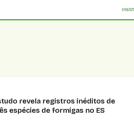
Insti
studo revela registros inéditos de
rês espécies de formigas no ES
estudo da ocorrência dessas três espécies nas
orestas capixabas começou de forma inusitada. O