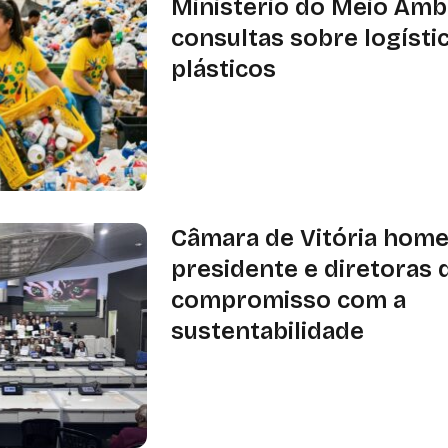
Ministério do Meio Amb
consultas sobre logísti
plásticos
MMA reabre consultas públicas sobr
de plásticos e criação do SISREV-BR
podem ser enviadas até 17 de março
Câmara de Vitória hom
presidente e diretoras 
compromisso com a
sustentabilidade
Para as diretoras, o momento foi d
compromisso de seguir contribuind
de uma sociedade mais justa