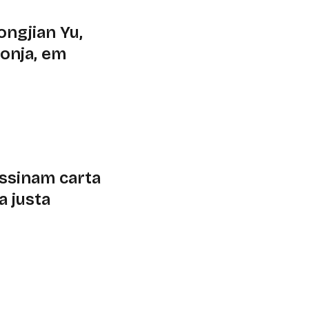
ngjian Yu,
ponja, em
izador das cidades-
no Pantanal. Legado
eis
assinam carta
a justa
r a produção e o
como referência os
8