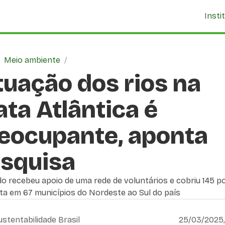
Insti
/
Meio ambiente
/
tuação dos rios na
ta Atlântica é
eocupante, aponta
squisa
o recebeu apoio de uma rede de voluntários e cobriu 145 p
ta em 67 municípios do Nordeste ao Sul do país
ustentabilidade Brasil
25/03/2025,