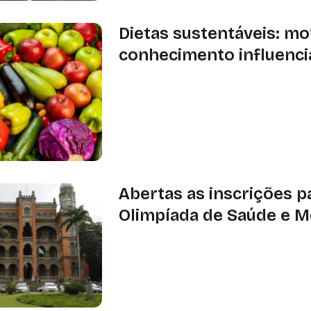
Dietas sustentáveis: mo
conhecimento influenci
Estudo mostra que conhecimento e
fatores-chave para adotar dietas su
saúde, ambiente e escolhas conscie
Abertas as inscrições p
Olimpíada de Saúde e 
Iniciativa estimula a criação de proj
interdisciplinares que conectam saú
práticas educativas