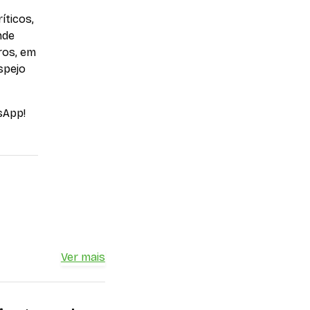
íticos,
nde
ros, em
spejo
sApp!
Ver mais