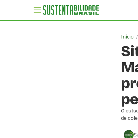
Início
Si
Ma
pr
pe
O estud
de cole
S