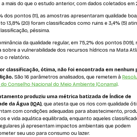
 a mais do que o estudo anterior, com dados coletados em
% dos pontos (11), as amostras apresentaram qualidade boa
o 13,8% (20) foram classificados como ruins e 3,4% (5) ati
classificação, péssima.
minância da qualidade regular, em 75,2% dos pontos (109), 
a sobre a vulnerabilidade dos recursos hídricos na Mata Atl
 o relatório.
or classificação, ótima, não foi encontrada em nenhum
ição.
São 16 parâmetros analisados, que remetem à
Resol
 do Conselho Nacional do Meio Ambiente (Conama)
.
ntamento produziu uma métrica batizada de Índice de
ade da Água (IQA)
, que atesta que os rios com qualidade ót
ntam com condições adequadas para abastecimento, prod
os e vida aquática equilibrada, enquanto aqueles classifica
egulares já apresentam impactos ambientais que podem
meter seu uso para consumo ou lazer.