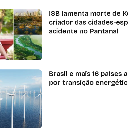
ISB lamenta morte de Ko
criador das cidades-es
acidente no Pantanal
O arquiteto chinês Kongjian Yu, ideal
esponja, morreu em acidente aéreo 
inspira soluções urbanas sustentáv
Brasil e mais 16 países 
por transição energétic
Texto destaca a urgência em acelera
consumo de energias limpas, tendo 
compromissos assumidos na COP2