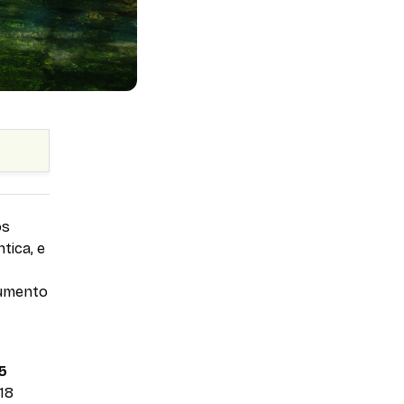
os
tica, e
aumento
5
 18