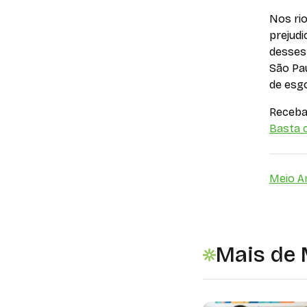
Nos rio
prejud
desses 
São Pa
de esgo
Receba 
Basta c
Meio A
Mais de 