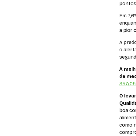
pontos
Em 7,6
enquant
a pior 
A predo
o alert
segundo
A melh
de med
357/05
O leva
Qualid
boa co
aliment
como r
compro