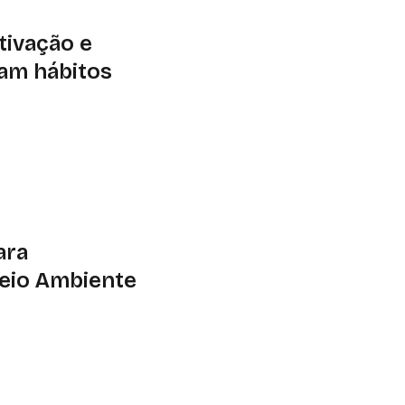
tivação e
am hábitos
 motivação são
stentáveis, unindo
ntes
ara
Meio Ambiente
etos
de, meio ambiente e