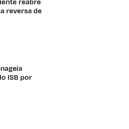
iente reabre
ca reversa de
e logística reversa
. Contribuições
enageia
do ISB por
e renovação do
o para a construção