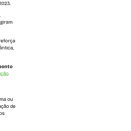
 2023.
,
ngiram
reforça
ântica,
 ponto
ução
ima ou
ução de
dos