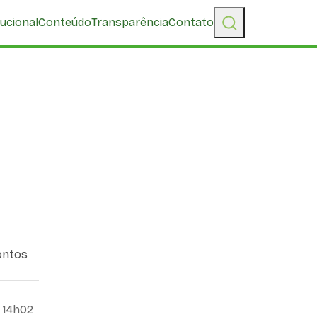
tucional
Conteúdo
Transparência
Contato
ontos
 14h02