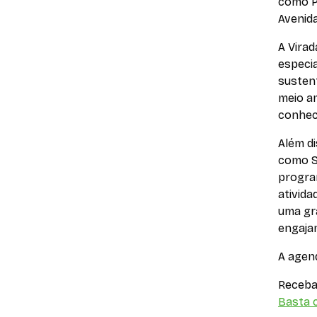
como Pe
Avenida
A Vira
especia
susten
meio a
conhec
Além di
como S
progra
ativida
uma gr
engaja
A agen
Receba 
Basta c