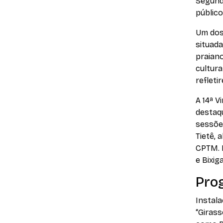
Segund
público
Um dos 
situada
praiano
cultura
refleti
A 14ª V
destaq
sessõe
Tietê, 
CPTM. 
e Bixiga
Pro
Instala
“Girass