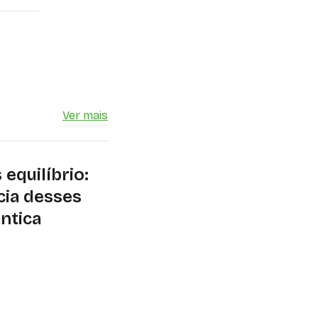
Ver mais
equilíbrio:
cia desses
ântica
ra que remoção de
riam conforme a
rsidade de espécies