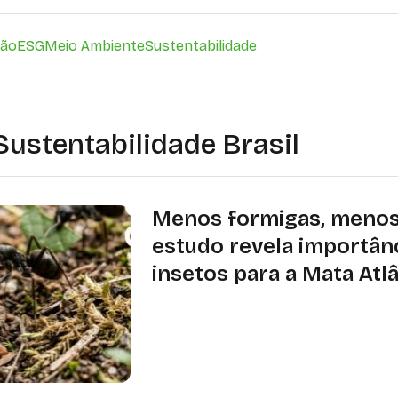
ção
ESG
Meio Ambiente
Sustentabilidade
Sustentabilidade Brasil
Menos formigas, menos 
estudo revela importân
insetos para a Mata Atl
Pesquisa realizada no Sudeste most
sementes e predação de insetos va
altitude e estão relacionadas à dive