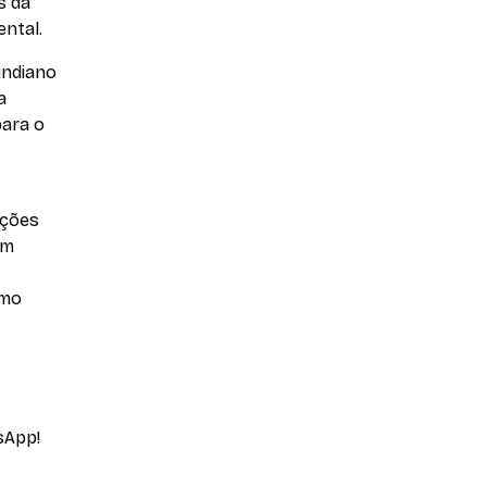
s da
ental.
indiano
a
para o
ições
em
omo
sApp!