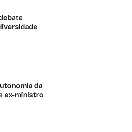
 debate
diversidade
s
gosto, no campus da
qui e os dez anos do
té 6 de agosto
autonomia da
ta ex-ministro
lidade Brasil, José
 Paulista busca
 do estado e impedir
país