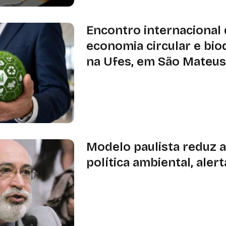
partir de agosto
Encontro internacional
economia circular e bio
na Ufes, em São Mateu
Evento será realizado no dia 11 de a
Ufes, e celebrará os 15 anos do Lapa
Lamav; inscrições seguem abertas a
Modelo paulista reduz 
política ambiental, aler
Em entrevista ao Instituto Sustentabi
Carlos Carvalho afirmou que a Carta
recuperar a capacidade institucional
que a estrutura seja reproduzida no 