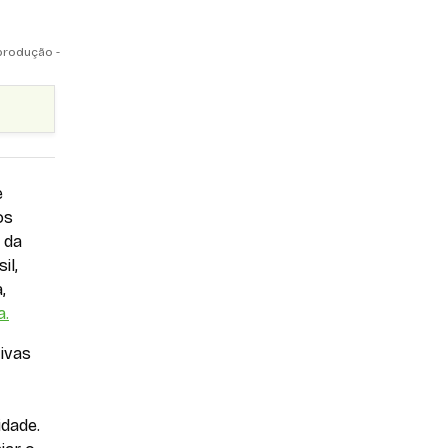
eprodução -
e
os
 da
il,
,
a.
ivas
dade.