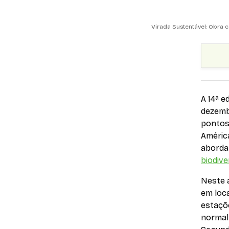
Virada Sustentável: Obra 
A 14ª e
dezemb
pontos 
América
aborda
biodive
Neste 
em loc
estaçõ
normal