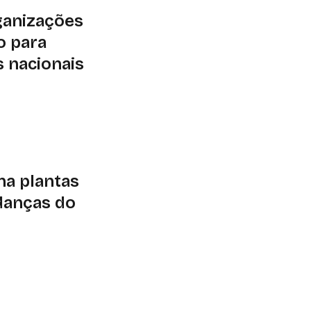
ganizações
o para
s nacionais
 mentorias e
o será no dia 18 de
na plantas
danças do
unications mostra
r mais do que
es na capacidade de