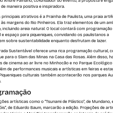
o André Palhano, cofundador do evento, a proposta é enga
 de maneira positiva e inspiradora.
principais atrativos é a Prainha de Paulista, uma praia artifi
 às margens do Rio Pinheiros. Ela traz elementos de um am
, incluindo areia natural. O local contará com programação
l e espaço para piqueniques, convidando os paulistanos a
rem sobre sustentabilidade enquanto desfrutam de lazer.
irada Sustentável oferece uma rica programação cultural, 
ue para o Slam das Minas na Casa das Rosas. Além disso, h
s de cinema ao ar livre no Minhocão e no Parque Ecológico
além de performances musicais e artísticas em feiras e est
Piqueniques culturais também acontecerão nos parques A
.
gramação
ções artísticas como o “Tsunami de Plástico”, de Mundano, 
óis”, de Eduardo Baum, marcarão a edição. Projeções de art