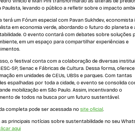
dro Vinicio e Mari Pini transformarão as laterais de prédio
 Paulista, levando o público a refletir sobre o impacto ambi
da terá um Fórum especial com Pavan Sukhdev, economista 
lista em economia verde, abordando o futuro do planeta e 
tabilidade. O evento contará com debates sobre soluções 
mbiente, em um espaço para compartilhar experiências e
imentos.
sso, o festival conta com a colaboração de diversas institu
ESC-SP, Senac e Fábricas de Cultura. Dessa forma, oferec
mação em unidades de CEUs, UBSs e parques. Com tantas
des espalhadas por toda a cidade, o evento se consolida c
ande mobilização em São Paulo. Assim, incentivando o
mento de todos na busca por um futuro sustentável.
da completa pode ser acessada no
site oficial
.
as principais notícias sobre sustentabilidade no seu What
licar aqui