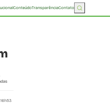
tucional
Conteúdo
Transparência
Contato
om
a
adas
, 16h53