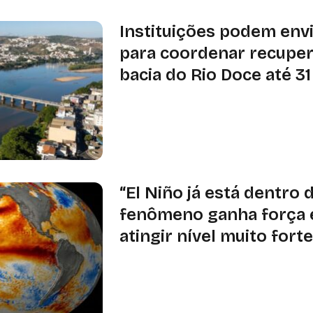
Instituições podem env
para coordenar recupe
bacia do Rio Doce até 3
Chamada pública prevê recuperar 12
Minas Gerais e no Espírito Santo, c
restauração florestal, conservação 
incentivo à bioeconomia
“El Niño já está dentro 
fenômeno ganha força 
atingir nível muito fort
Noaa estima em 81% a probabilidad
muito forte entre outubro e dezem
calor acima da média e mudanças no