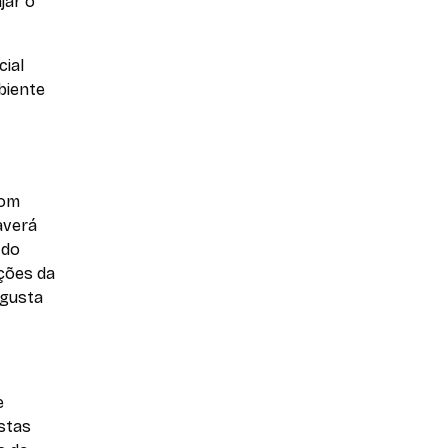
jar o
cial
biente
com
averá
 do
ações da
ugusta
e
istas