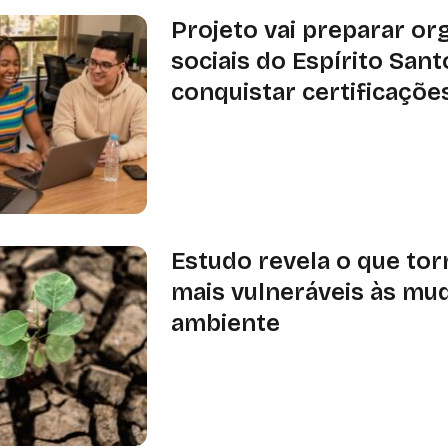
Projeto vai preparar or
sociais do Espírito Sant
conquistar certificaçõe
Trilha terá três meses de formação,
acompanhamento técnico; lançament
agosto, em Vitória
Estudo revela o que tor
mais vulneráveis às mu
ambiente
Pesquisa publicada na Nature Comm
que variações na aridez podem pesa
características das próprias espéci
resistir às mudanças ambientais