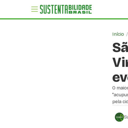
Início
Sã
Vi
ev
O maior
"acupun
pela ci
S