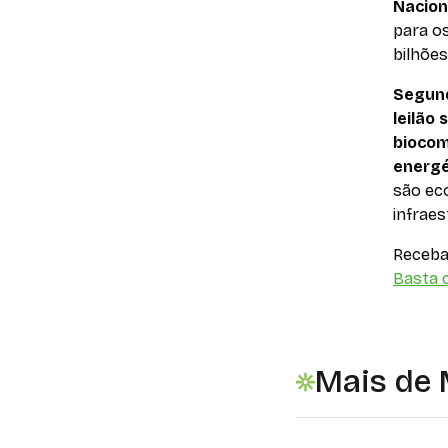
Nacion
para os
bilhões
Segund
leilão
biocom
energé
são eco
infraes
Receba 
Basta c
Mais de 