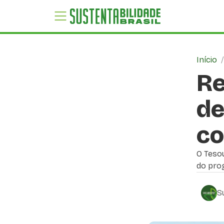
Início
Re
de
co
O Teso
do pro
S