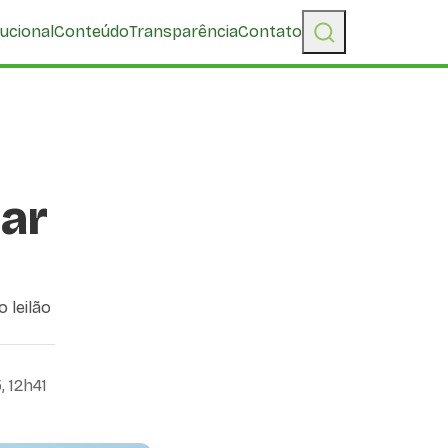
tucional
Conteúdo
Transparência
Contato
ar
 leilão
, 12h41