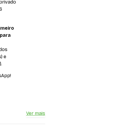
privado
6
imeiro
 para
ados
) e
.
sApp!
Ver mais