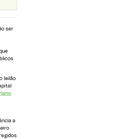
ão ser
 que
blicos
 leilão
pital
Plano
ância a
eiro
regidos