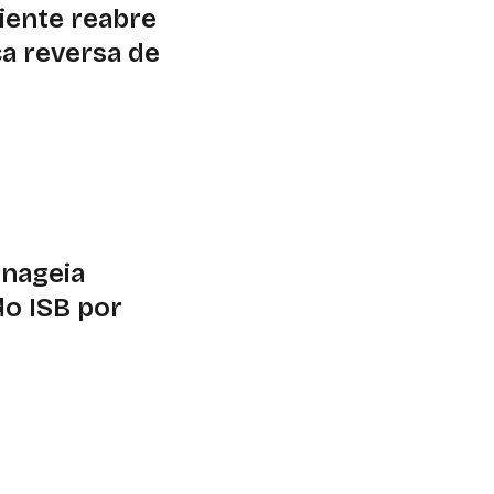
iente reabre
ca reversa de
e logística reversa
. Contribuições
enageia
do ISB por
e renovação do
o para a construção