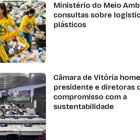
Ministério do Meio Amb
consultas sobre logísti
plásticos
MMA reabre consultas públicas sobr
de plásticos e criação do SISREV-BR
podem ser enviadas até 17 de março
Câmara de Vitória hom
presidente e diretoras 
compromisso com a
sustentabilidade
Para as diretoras, o momento foi d
compromisso de seguir contribuind
de uma sociedade mais justa