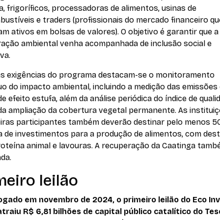
a, frigoríficos, processadoras de alimentos, usinas de
ustíveis e traders (profissionais do mercado financeiro qu
m ativos em bolsas de valores). O objetivo é garantir que a
ração ambiental venha acompanhada de inclusão social e
va.
as exigências do programa destacam-se o monitoramento
uo do impacto ambiental, incluindo a medição das emissões
e efeito estufa, além da análise periódica do índice de quali
da ampliação da cobertura vegetal permanente. As institui
eiras participantes também deverão destinar pelo menos 
ra de investimentos para a produção de alimentos, com des
roteína animal e lavouras. A recuperação da Caatinga tamb
ada.
meiro leilão
gado em novembro de 2024, o primeiro leilão do Eco In
atraiu R$ 6,81 bilhões de capital público catalítico do Te