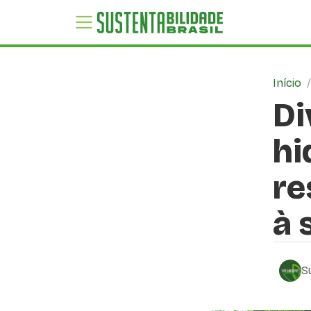
Início
Di
hi
re
à 
S