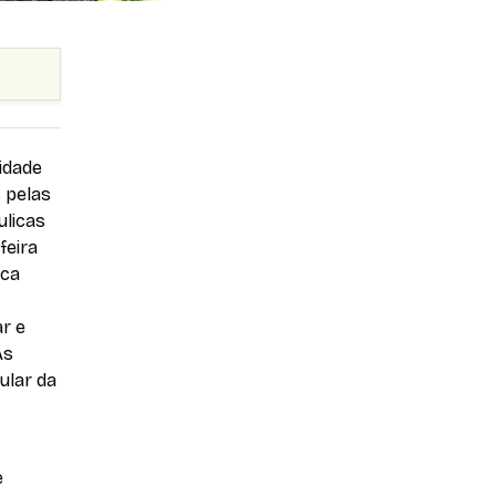
idade
s pelas
ulicas
feira
eca
ar e
As
ular da
e