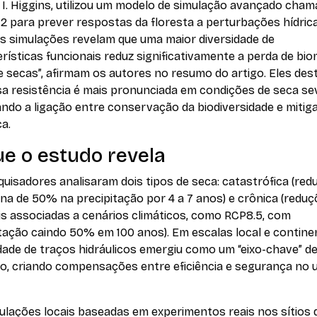
 I. Higgins, utilizou um modelo de simulação avançado cha
 para prever respostas da floresta a perturbações hídrica
s simulações revelam que uma maior diversidade de
rísticas funcionais reduz significativamente a perda de bi
e secas”, afirmam os autores no resumo do artigo. Eles de
sa resistência é mais pronunciada em condições de seca se
ndo a ligação entre conservação da biodiversidade e mitig
ca.
ue o estudo revela
uisadores analisaram dois tipos de seca: catastrófica (red
na de 50% na precipitação por 4 a 7 anos) e crônica (redu
is associadas a cenários climáticos, como RCP8.5, com
tação caindo 50% em 100 anos). Em escalas local e continen
dade de traços hidráulicos emergiu como um “eixo-chave” d
ão, criando compensações entre eficiência e segurança no 
ulações locais baseadas em experimentos reais nos sítios 