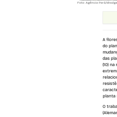
Foto: Agência Pará/divulg
A flore
do plan
mudança
das pla
(10) na
extrem
relacio
resist
caracte
planta
O traba
(Alema