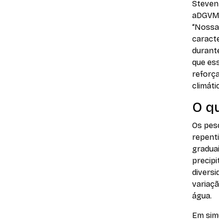
Steven
aDGVM2
“Nossa
caracte
durant
que es
reforça
climáti
O q
Os pesq
repenti
gradua
precipi
diversi
variaç
água.
Em sim