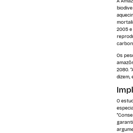
A Amaz
biodive
aqueci
mortali
2005 e
reprod
carbon
Os pesq
amazôni
2080. “
dizem,
Impl
O estud
especia
“Conse
garant
argume