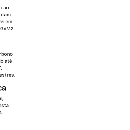
do ao
entam
das em
aDGVM2
arbono
do até
,
estres.
ca
l,
esta.
s