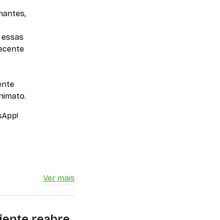
mantes,
 essas
recente
ente
nimato.
sApp!
Ver mais
iente reabre