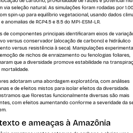
ocação de carbono, profundidade de raízes e potencial híd
 via seleção natural. As simulações foram rodadas por 1.0
om spin-up para equilíbrio vegetacional, usando dados clim
 e anomalias de RCP4.5 e 8.5 do MPI-ESM-LR.
s de componentes principais identificaram eixos de variaçã
vo versus conservador (alocação de carbono) e hidráulico
ento versus resistência à seca). Manipulações experimenta
emoção de nichos de enraizamento ou fenologias foliares,
maram que a diversidade promove estabilidade na transpira
 mortalidade.
ores adotaram uma abordagem exploratória, com análises
nas e de efeitos mistos para isolar efeitos da diversidade.
stramos que florestas funcionalmente diversas são mais
entes, com efeitos aumentando conforme a severidade da se
em.
texto e ameaças à Amazônia