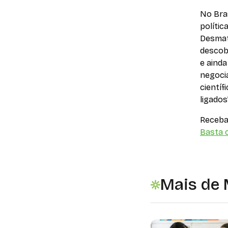
No Bras
políti
Desmat
descob
e aind
negoci
científ
ligado
Receba 
Basta c
Mais de 