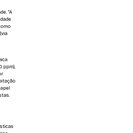
de. “A
lidade
 como
(via
nica
0 ppm),
or
pitação
papel
stas.
sticas