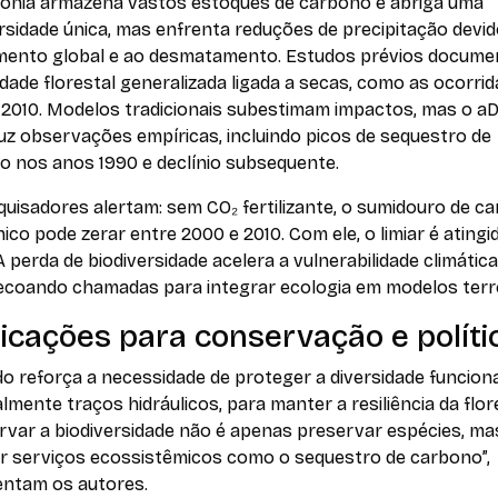
ônia armazena vastos estoques de carbono e abriga uma
rsidade única, mas enfrenta reduções de precipitação devi
mento global e ao desmatamento. Estudos prévios docum
dade florestal generalizada ligada a secas, como as ocorri
 2010. Modelos tradicionais subestimam impactos, mas o 
uz observações empíricas, incluindo picos de sequestro de
o nos anos 1990 e declínio subsequente.
uisadores alertam: sem CO₂ fertilizante, o sumidouro de c
co pode zerar entre 2000 e 2010. Com ele, o limiar é atingi
A perda de biodiversidade acelera a vulnerabilidade climática”
 ecoando chamadas para integrar ecologia em modelos terr
icações para conservação e políti
o reforça a necessidade de proteger a diversidade funciona
lmente traços hidráulicos, para manter a resiliência da flor
rvar a biodiversidade não é apenas preservar espécies, ma
ir serviços ecossistêmicos como o sequestro de carbono”,
ntam os autores.