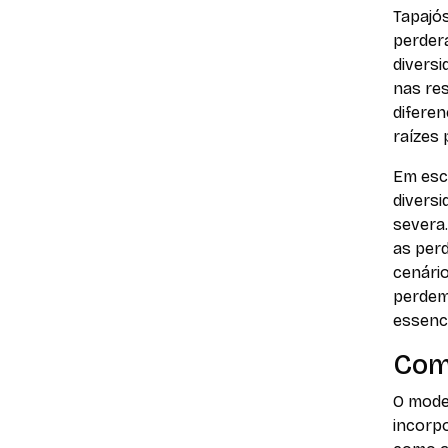
Tapajós
perder
diversi
nas re
diferen
raízes 
Em esc
divers
severa.
as per
cenári
perdem
essenci
Como
O mode
incorpo