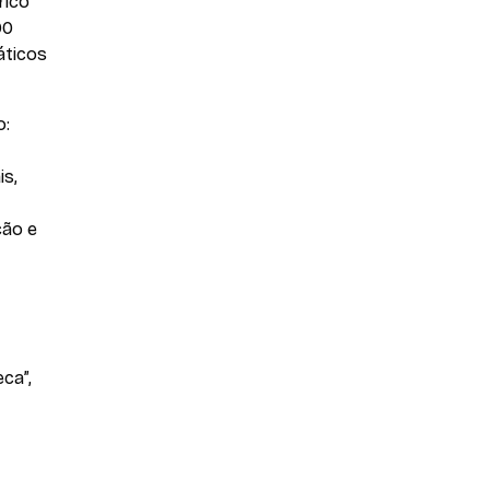
rico
00
áticos
o:
is,
ção e
ca”,