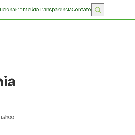
tucional
Conteúdo
Transparência
Contato
nia
, 13h00