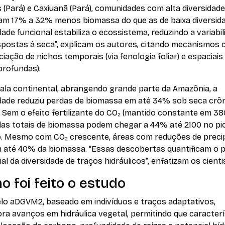
 (Pará) e Caxiuanã (Pará), comunidades com alta diversidade
am 17% a 32% menos biomassa do que as de baixa diversida
dade funcional estabiliza o ecossistema, reduzindo a variabi
spostas à seca”, explicam os autores, citando mecanismos
ciação de nichos temporais (via fenologia foliar) e espaciais 
profundas).
ala continental, abrangendo grande parte da Amazônia, a
idade reduziu perdas de biomassa em até 34% sob seca crô
 Sem o efeito fertilizante do CO₂ (mantido constante em 38
das totais de biomassa podem chegar a 44% até 2100 no pi
o. Mesmo com CO₂ crescente, áreas com reduções de preci
 até 40% da biomassa. “Essas descobertas quantificam o 
al da diversidade de traços hidráulicos”, enfatizam os cienti
 foi feito o estudo
lo aDGVM2, baseado em indivíduos e traços adaptativos,
ra avanços em hidráulica vegetal, permitindo que caracterí