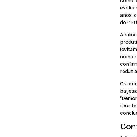
como al
evoluam
anos, c
do CRU
Análise
produti
(evitam
como r
confir
reduz a
Os aut
bayesia
“Demon
resist
conclu
Con