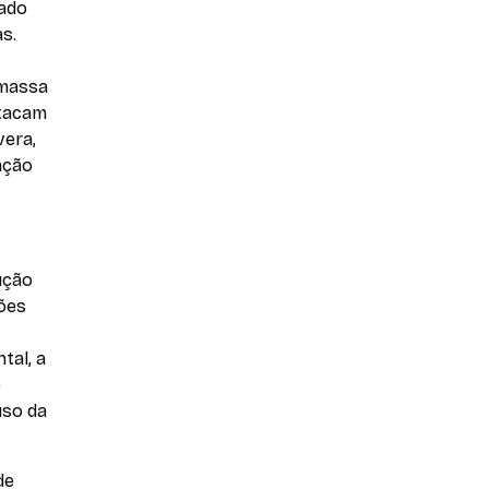
mado
s.
omassa
stacam
vera,
ação
ução
ções
tal, a
e
uso da
de