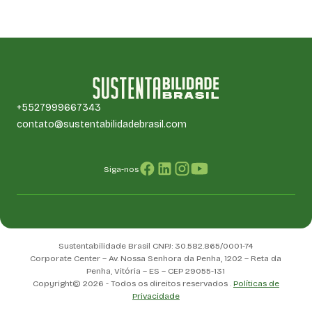
+5527999667343
contato@sustentabilidadebrasil.com
Siga-nos
Sustentabilidade Brasil CNPJ: 30.582.865/0001-74
Corporate Center – Av. Nossa Senhora da Penha, 1202 – Reta da
Penha, Vitória – ES – CEP 29055-131
Copyright© 2026 - Todos os direitos reservados .
Políticas de
Privacidade