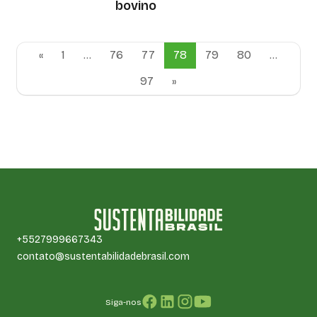
bovino
«
1
…
76
77
78
79
80
…
97
»
+5527999667343
contato@sustentabilidadebrasil.com
Siga-nos