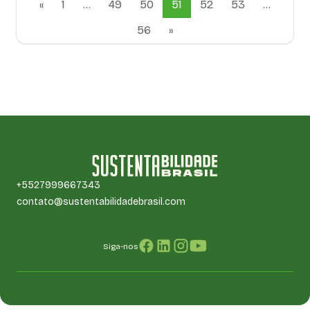
«
1
…
49
50
51
52
53
…
56
»
+5527999667343
contato@sustentabilidadebrasil.com
Siga-nos