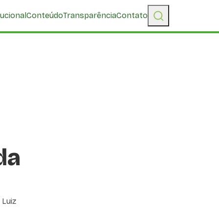
tucional
Conteúdo
Transparência
Contato
da
 Luiz