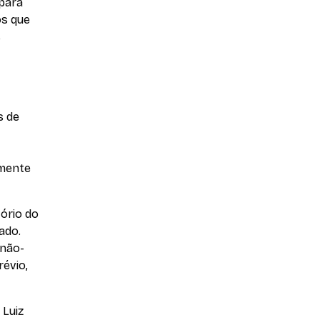
 para
os que
s
s de
amente
ório do
ado.
 não-
révio,
 Luiz