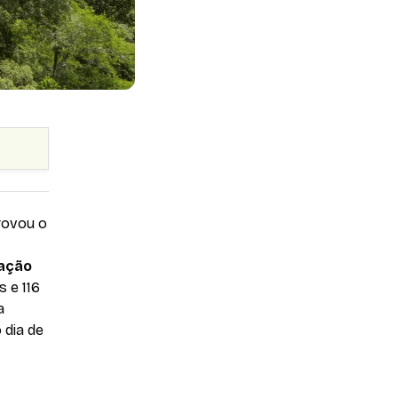
rovou o
ação
 e 116
a
 dia de