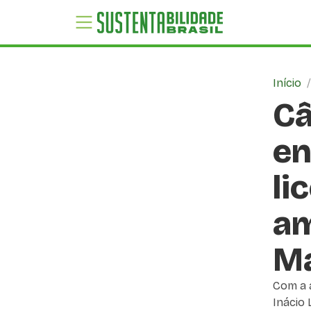
Início
Câ
en
li
am
Ma
Com a 
Inácio 