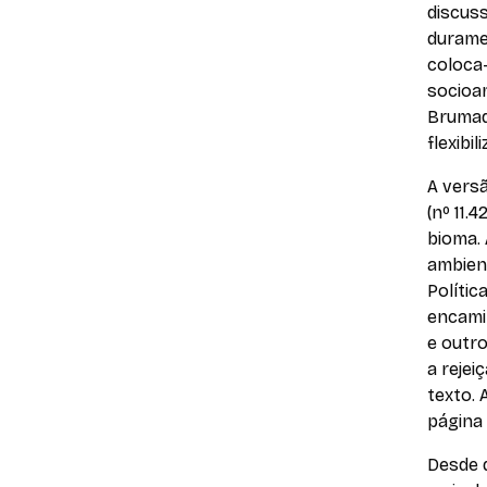
discus
duramen
coloca
socioam
Brumadi
flexibi
A versã
(nº 11.
bioma. 
ambient
Polític
encamin
e outr
a reje
texto.
página 
Desde q