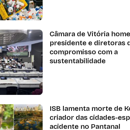
de plásticos e criação do SISREV-BR
podem ser enviadas até 17 de março
Câmara de Vitória hom
presidente e diretoras 
compromisso com a
sustentabilidade
Para as diretoras, o momento foi d
compromisso de seguir contribuind
de uma sociedade mais justa
ISB lamenta morte de Ko
criador das cidades-es
acidente no Pantanal