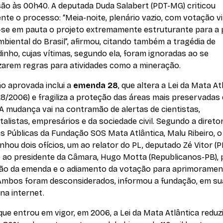
são às 00h40. A deputada Duda Salabert (PDT-MG) criticou
te o processo: “Meia-noite, plenário vazio, com votação vir
-se em pauta o projeto extremamente estruturante para a p
biental do Brasil”, afirmou, citando também a tragédia de
nho, cujas vítimas, segundo ela, foram ignoradas ao se
lizarem regras para atividades como a mineração.
o aprovada inclui a
emenda 28
, que altera a Lei da Mata At
428/2006) e fragiliza a proteção das áreas mais preservadas
A mudança vai na contramão de alertas de cientistas,
alistas, empresários e da sociedade civil. Segundo a direto
as Públicas da Fundação SOS Mata Atlântica, Malu Ribeiro, 
hou dois ofícios, um ao relator do PL, deputado Zé Vitor (P
o ao presidente da Câmara, Hugo Motta (Republicanos-PB), 
ição da emenda e o adiamento da votação para aprimoramen
 Ambos foram desconsiderados, informou a fundação, em su
na internet.
ue entrou em vigor, em 2006, a Lei da Mata Atlântica reduz