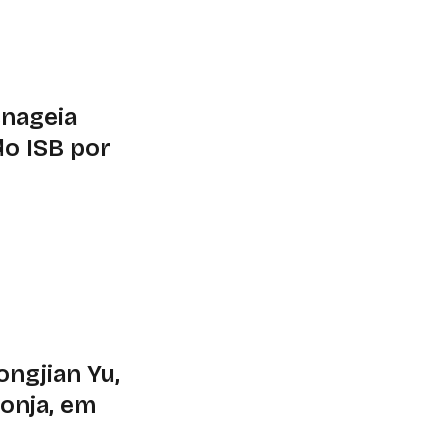
. Contribuições
enageia
do ISB por
e renovação do
o para a construção
ngjian Yu,
ponja, em