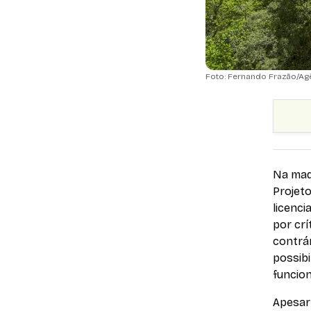
Foto: Fernando Frazão/Agê
Na mad
Projeto
licenc
por crí
contrár
possibi
funcio
Apesar