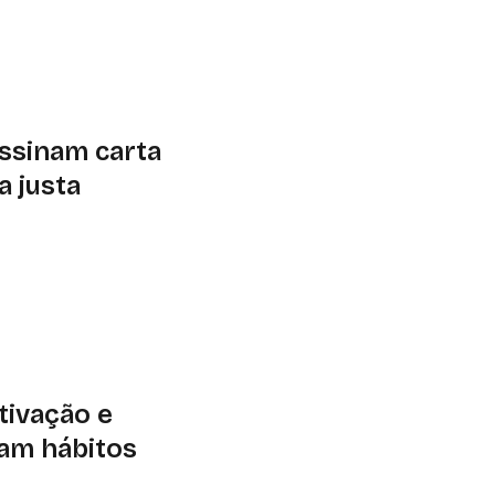
izador das cidades-
no Pantanal. Legado
eis
assinam carta
a justa
r a produção e o
como referência os
8
tivação e
am hábitos