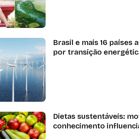
O arquiteto chinês Kongjian Yu, ideal
esponja, morreu em acidente aéreo 
inspira soluções urbanas sustentáv
Brasil e mais 16 países 
por transição energétic
Texto destaca a urgência em acelera
consumo de energias limpas, tendo 
compromissos assumidos na COP2
Dietas sustentáveis: mo
conhecimento influenci