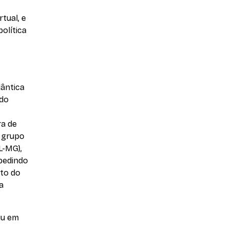
tual, e
olítica
lântica
 do
ra de
o grupo
L-MG),
pedindo
to do
a
iu em