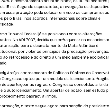
e 80% o desmatamento anual do bioma, de 110 mil hectares
e 15 mil. Segundo especialistas, a revogação de dispositiv
em essa proteção pode colocar em risco os compromisso
s pelo Brasil nos acordos internacionais sobre clima e
rsidade.
mo Tribunal Federal já se posicionou contra alterações
antes. Na ADI 7007, decidiu que enfraquecer os mecanismo
autorização para o desmatamento da Mata Atlântica é
itucional, por violar os princípios da precaução, prevenção,
o ao retrocesso e do direito a um meio ambiente ecologic
rado.
ely Araújo, coordenadora de Políticas Públicas do Observat
o Congresso optou por um modelo de licenciamento fragiliz
 de aperfeiçoar as regras, o Congresso consolidou a lei da
 e o autolicenciamento. Um apertar de botão, sem estudo p
procedimento padrão”, afirmou.
aprovação, o texto segue agora para sanção do presidente