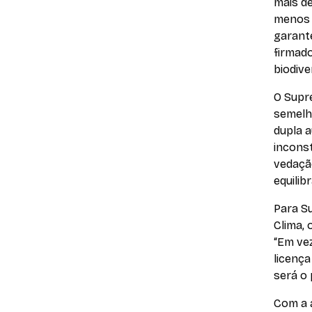
mais d
menos d
garant
firmado
biodive
O Supre
semelh
dupla 
inconst
vedaçã
equilib
Para Su
Clima, 
“Em vez
licença
será o 
Com a 