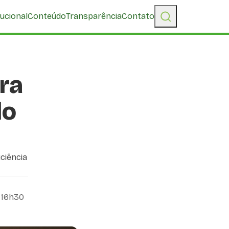
tucional
Conteúdo
Transparência
Contato
ara
do
iciência
 16h30