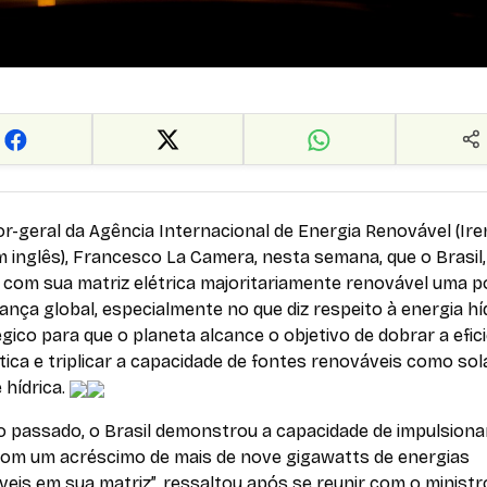
or-geral da Agência Internacional de Energia Renovável (Ire
m inglês), Francesco La Camera, nesta semana, que o Brasil,
 com sua matriz elétrica majoritariamente renovável uma p
rança global, especialmente no que diz respeito à energia híd
gico para que o planeta alcance o objetivo de dobrar a efic
ica e triplicar a capacidade de fontes renováveis como sola
e hídrica.
o passado, o Brasil demonstrou a capacidade de impulsiona
com um acréscimo de mais de nove gigawatts de energias
eis em sua matriz”, ressaltou após se reunir com o ministr