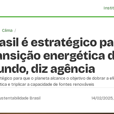
Insti
/
Clima
/
asil é estratégico p
ansição energética 
ndo, diz agência
tégico para que o planeta alcance o objetivo de dobrar a ef
ica e triplicar a capacidade de fontes renováveis
ustentabilidade Brasil
14/02/2025,