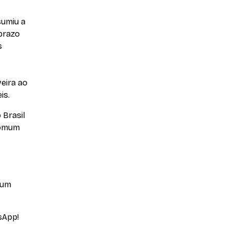
sumiu a
 prazo
s
veira ao
is.
 Brasil
comum
 um
sApp!