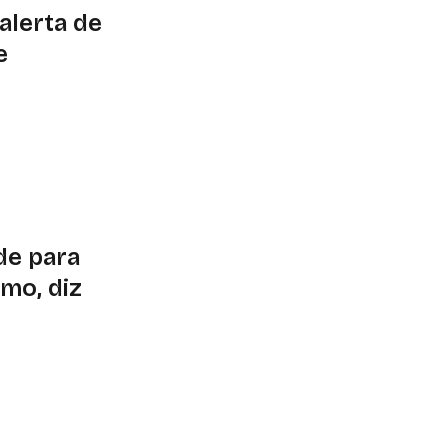
alerta de
e
unda-feira (22) e
omo de perigo e
de para
smo, diz
, Marina comentou a
elém durante a