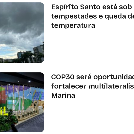
Espírito Santo está sob 
tempestades e queda d
temperatura
Os avisos são válidos entre esta seg
terça-feira (23), são classificados c
perigo potencial
COP30 será oportunida
fortalecer multilaterali
Marina
Ainda durante a entrevista coletiva
questão dos preços da estadia em B
COP30