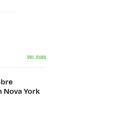
Ver mais
obre
m Nova York
icial de US$ 25
l júnior) até o