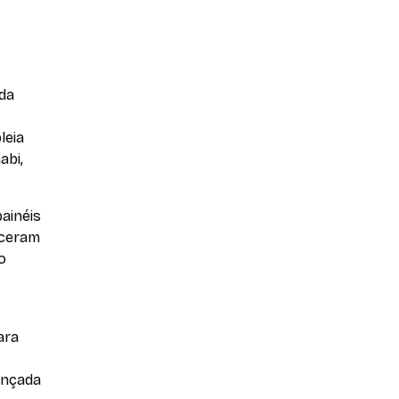
da
leia
abi,
painéis
eceram
o
ara
lançada