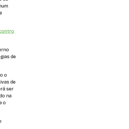
omum
e
contro
erno
égias de
do o
ivas de
erá ser
do na
a o
o