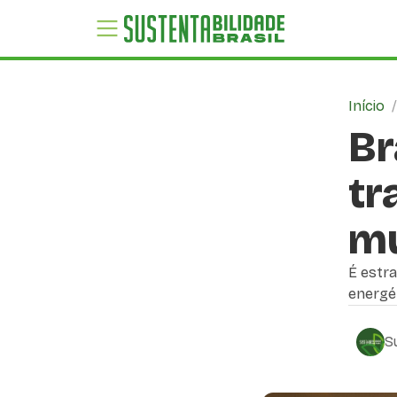
Início
Br
tr
mu
É estra
energét
S