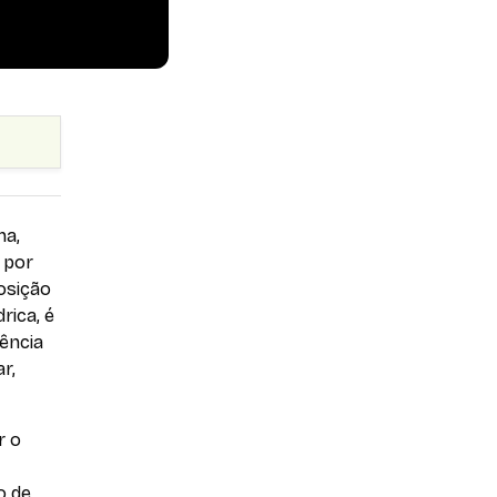
na,
 por
osição
rica, é
iência
r,
r o
o de