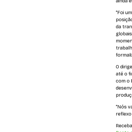
ainda 
“Foi um
posição
da tra
globai
momento
trabalh
formali
O dirig
até o f
com o B
desenv
produç
“Nós v
reflexo
Receba 