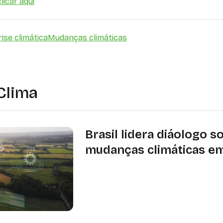
licar aqui
rise climática
Mudanças climáticas
Clima
Brasil lidera diáologo s
mudanças climáticas e
bjetivo do TFFF é reunir um aporte in
bilhões de países investidores (capita
lançamento da iniciativa