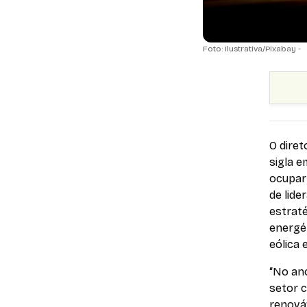
Foto: Ilustrativa/Pixabay -
O diret
sigla e
ocupar
de lide
estraté
energét
eólica 
“No an
setor 
renováv