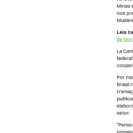
Minas e
nos pr
Mudanç
Leia 
de Novo
La Cam
federal
cooper
Por man
Brasil 
transiç
public
elabora
setor.
“Penso
primei