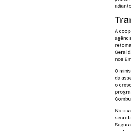
adiant
Tra
A coop
agência
retomad
Geral d
nos Em
O minis
da asse
o cresc
progra
Combus
Na ocas
secreta
Seguran