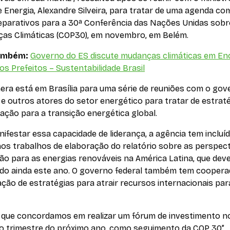
 Energia, Alexandre Silveira, para tratar de uma agenda c
eparativos para a 30ª Conferência das Nações Unidas sobr
as Climáticas (COP30), em novembro, em Belém.
também:
Governo do ES discute mudanças climáticas em En
s Prefeitos – Sustentabilidade Brasil
era está em Brasília para uma série de reuniões com o gov
 e outros atores do setor energético para tratar de estrat
ação para a transição energética global.
ifestar essa capacidade de liderança, a agência tem incluí
nos trabalhos de elaboração do relatório sobre as perspect
ão para as energias renováveis na América Latina, que dev
ado ainda este ano. O governo federal também tem coopera
ção de estratégias para atrair recursos internacionais par
 que concordamos em realizar um fórum de investimento n
ro trimestre do próximo ano, como seguimento da COP 30”,