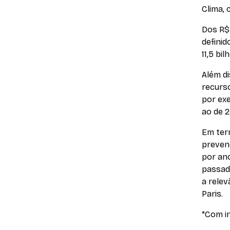
Clima,
Dos R$ 
definid
11,5 bil
Além d
recurs
por exe
ao de 2
Em ter
preven
por ano
passado
a rele
Paris.
*
Com in