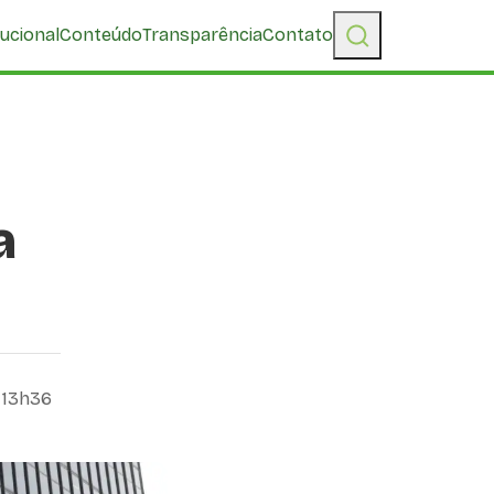
tucional
Conteúdo
Transparência
Contato
a
, 13h36