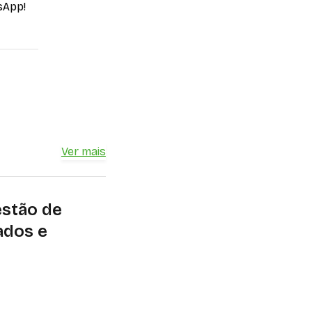
sApp!
Ver mais
estão de
ados e
 do marketing
amenta estratégica