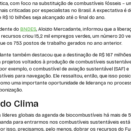
ica, com foco na substituição de combustíveis fósseis – u
ais criticadas por especialistas no Brasil. A expectativa é 
e R$ 10 bilhões seja alcançado até o final do ano.
idente do
BNDES
, Aloizio Mercadante, informou que a libera
 recursos criou 15,2 mil empregos verdes, um número 20 v
que os 753 postos de trabalho gerados no ano anterior.
ante também destacou que a destinação de R$ 167 milhõe
á projetos voltados à produção de combustíveis sustentáve
por exemplo, o combustível de aviação sustentável (SAF) e
íveis para navegação. Ele ressaltou, então, que isso posic
 como uma importante oportunidade de liderança no proces
bonização.
do Clima
 líderes globais da agenda de biocombustíveis há mais de 
manda para entrarmos nos combustíveis sustentáveis está
Por isso, precisamos, pelo menos, dobrar os recursos do F