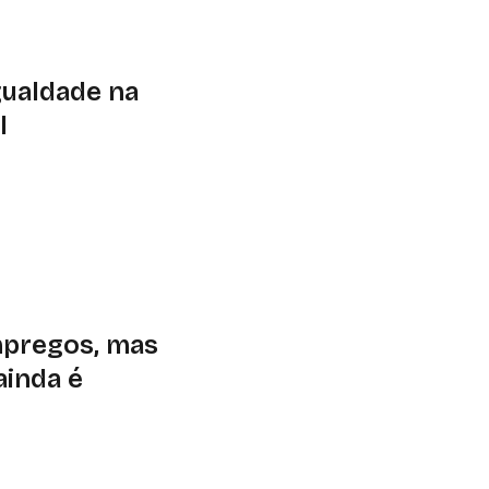
utacionais e legais
gualdade na
l
lecomunicações
 Consumidores (Idec)
ital no Brasil. Um
internet móvel
 O levantamento
a de até 1 salário
mpregos, mas
ainda é
ativa afetará
 tende a