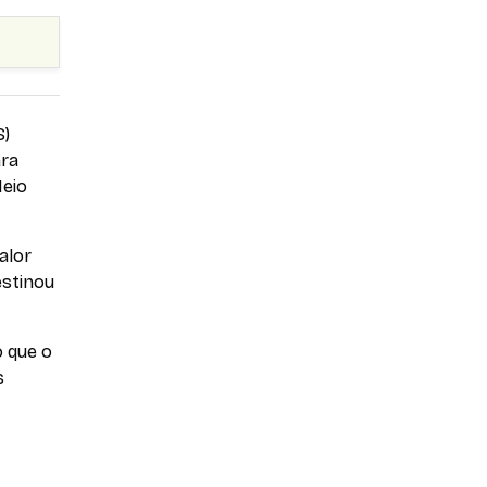
S)
ara
Meio
alor
estinou
o que o
s