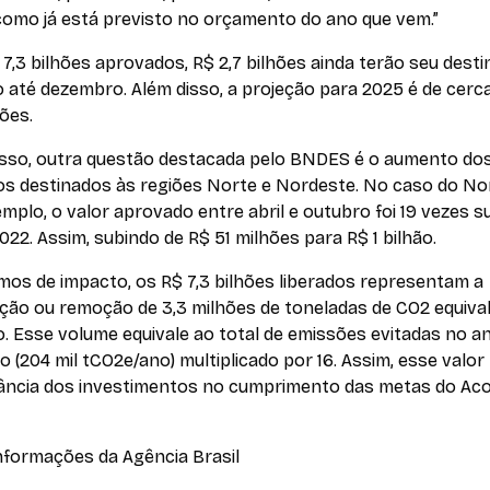
 como já está previsto no orçamento do ano que vem.”
7,3 bilhões aprovados, R$ 2,7 bilhões ainda terão seu desti
o até dezembro. Além disso, a projeção para 2025 é de cerc
hões.
isso, outra questão destacada pelo BNDES é o aumento do
os destinados às regiões Norte e Nordeste. No caso do No
mplo, o valor aprovado entre abril e outubro foi 19 vezes s
022. Assim, subindo de R$ 51 milhões para R$ 1 bilhão.
mos de impacto, os R$ 7,3 bilhões liberados representam a
ção ou remoção de 3,3 milhões de toneladas de CO2 equiva
. Esse volume equivale ao total de emissões evitadas no a
 (204 mil tCO2e/ano) multiplicado por 16. Assim, esse valor 
vância dos investimentos no cumprimento das metas do Ac
formações da Agência Brasil