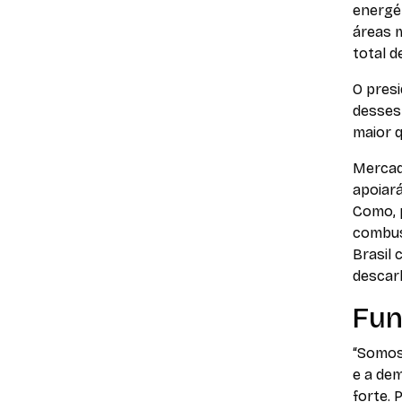
energét
áreas m
total d
O pres
desses
maior 
Mercad
apoiar
Como, 
combust
Brasil
descar
Fun
“Somos
e a de
forte. 