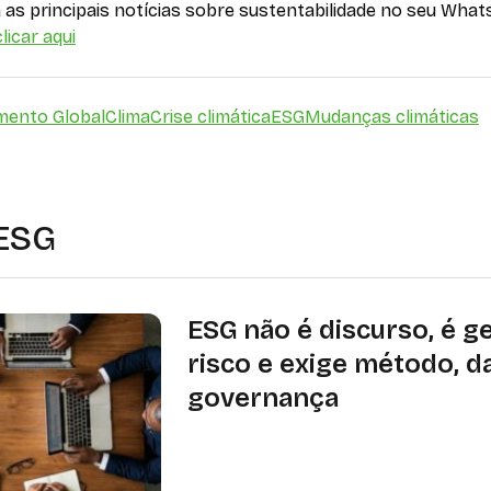
as principais notícias sobre sustentabilidade no seu What
licar aqui
mento Global
Clima
Crise climática
ESG
Mudanças climáticas
 ESG
ESG não é discurso, é g
risco e exige método, d
governança
Especialista alerta que ESG vai além
ambiental e se consolida como ferr