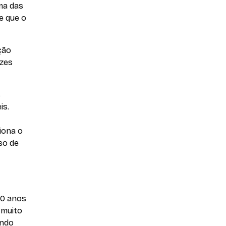
ma das
de que o
ção
ezes
s
is.
iona o
so de
50 anos
 muito
undo