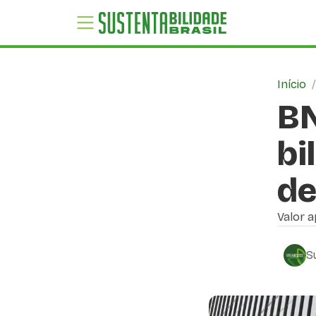
Início
BN
bi
de
Valor a
S