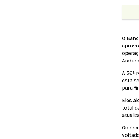
O Banc
aprovou
operaç
Ambien
A 36ª r
esta s
para fi
Eles a
total d
atualiz
Os rec
voltado