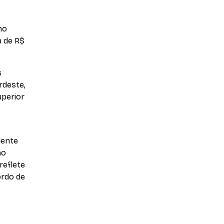
no
a de R$
s
rdeste,
uperior
lente
no
reflete
ordo de