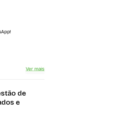
sApp!
Ver mais
estão de
ados e
 do marketing