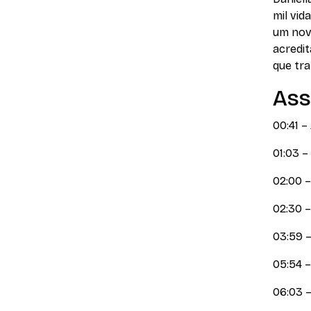
mil vid
um novo
acredi
que tr
Ass
00:41 –
01:03 –
02:00 
02:30 
03:59 
05:54 –
06:03 –