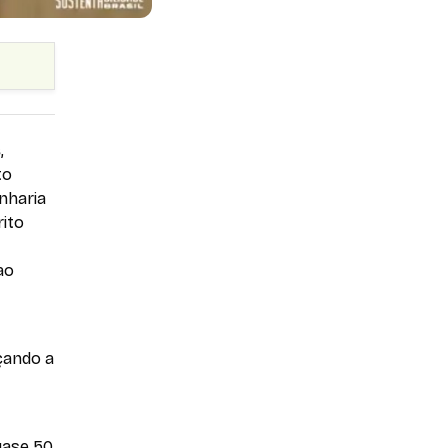
s
,
to
nharia
rito
ao
rçando a
uase 50