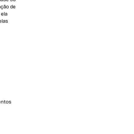
ação de
 ela
elas
entos