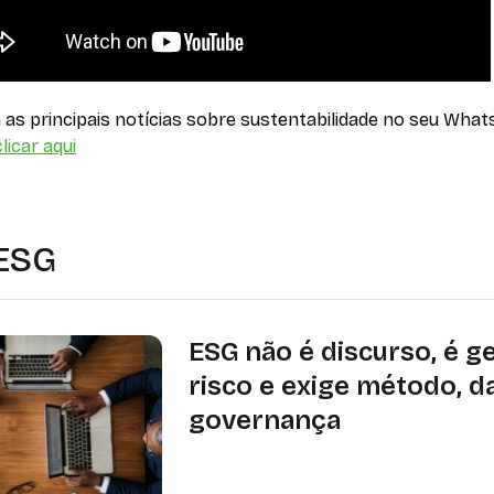
as principais notícias sobre sustentabilidade no seu What
licar aqui
 ESG
ESG não é discurso, é g
risco e exige método, d
governança
Especialista alerta que ESG vai além