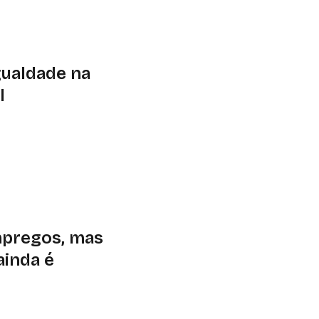
amenta estratégica
utacionais e legais
gualdade na
l
lecomunicações
 Consumidores (Idec)
ital no Brasil. Um
internet móvel
 O levantamento
a de até 1 salário
mpregos, mas
ainda é
ativa afetará