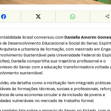
entabilidade Brasil conversou com
Daniella Amorim Gome
e de Desenvolvimento Educacional e Social do Senac Espíri
 Arquiteta e urbanista de formação, com mestrado em Enge
nvolvimento Sustentável pela Universidade Federal do Espí
Ufes), Daniella compartilha sua trajetória profissional e o
misso do Senac com a educação transformadora voltada 
olvimento sustentável.
ódio, ela detalha como a instituição tem integrado práticas
áveis às formações técnicas, sociais e profissionais, refo
ncia de uma economia circular e da inclusão de jovens e
dades vulneráveis no mercado de trabalho formal.
la também fala sobre o impacto do Senac no Estado, com q