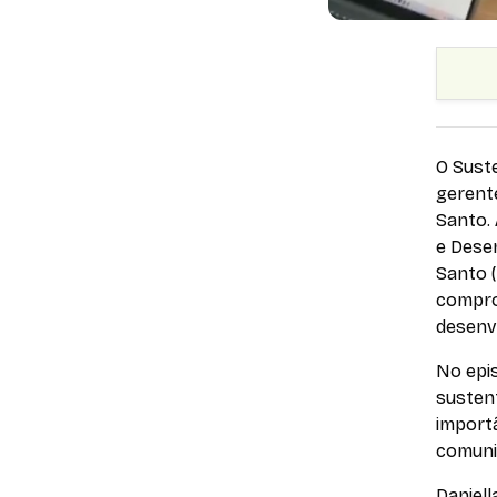
O Sust
gerent
Santo.
e Dese
Santo (
compro
desenv
No epis
sustent
importâ
comuni
Daniel