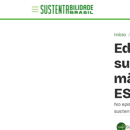
Início
Ed
su
mã
E
No epis
sustent
S