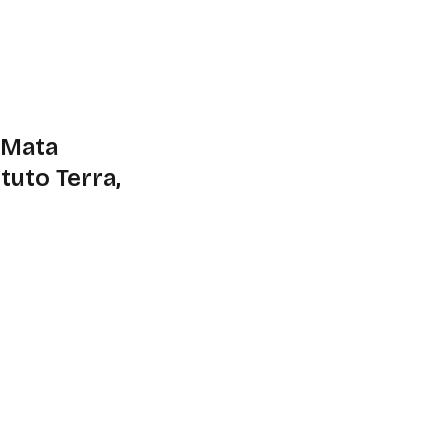
e impacto social
 Mata
tuto Terra,
r visitada de terça-
3h às 16h, até o dia
tável de produção e
erdício e os