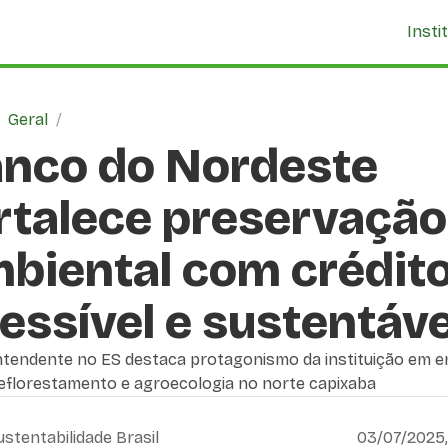
Insti
/
Geral
/
nco do Nordeste
rtalece preservação
biental com crédit
essível e sustentáve
ntendente no ES destaca protagonismo da instituição em e
reflorestamento e agroecologia no norte capixaba
ustentabilidade Brasil
03/07/2025,