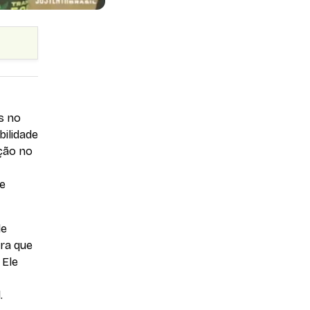
s no
ilidade
ição no
de
de
ra que
 Ele
.