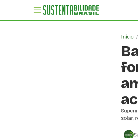
Início
Ba
fo
am
ac
Superi
solar, 
S