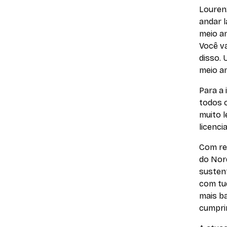
Louren
andar 
meio a
Você v
disso. 
meio am
Para a 
todos 
muito 
licenci
Com re
do Nord
sustent
com tud
mais ba
cumpri