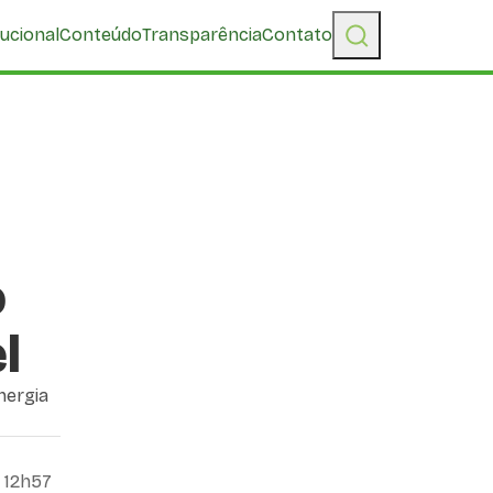
tucional
Conteúdo
Transparência
Contato
o
l
nergia
 12h57