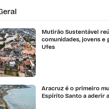
Geral
Mutirão Sustentável re
comunidades, jovens e 
Ufes
Formação acontece nos dias 7 e 8 de
com debates sobre justiça climática
economia verde e soluções territoria
Aracruz é o primeiro mu
Espírito Santo a aderir 
Município é o primeiro do Espírito Sa