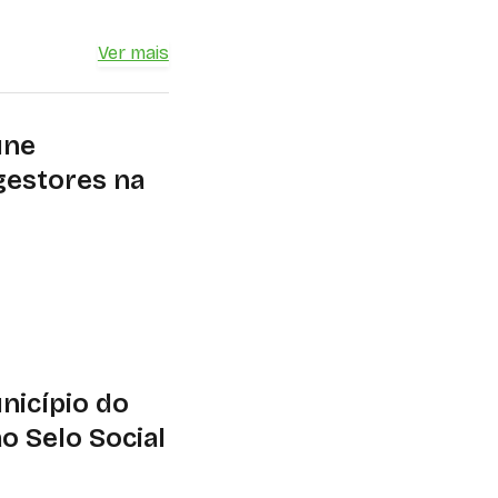
Ver mais
úne
gestores na
 maio, em Vitória,
, governança,
is
nicípio do
ao Selo Social
nto a aderir ao