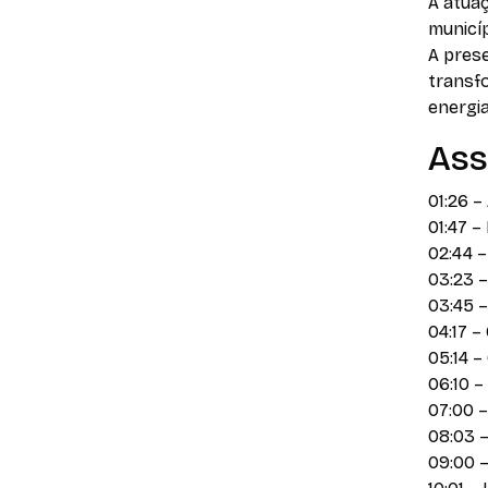
A atua
municíp
A prese
transf
energia
Ass
01:26 –
01:47 –
02:44 –
03:23 
03:45 
04:17 –
05:14 –
06:10 
07:00 
08:03 –
09:00 