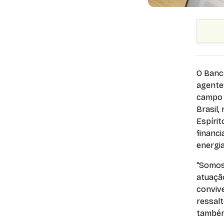
O Banc
agente
campo 
Brasil,
Espírit
financ
energia
“Somos
atuação
conviv
ressalt
também 