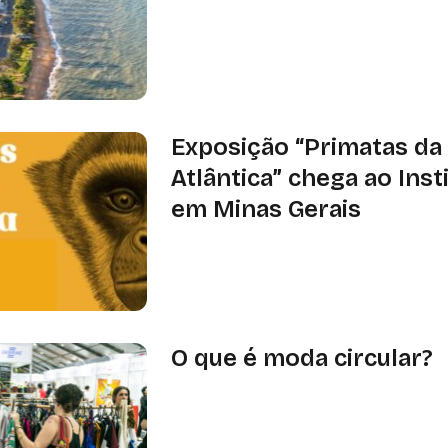
programa, que reconhece projetos d
alinhados à Agenda 2030
Exposição “Primatas da
Atlântica” chega ao Insti
em Minas Gerais
“Primatas da Mata Atlântica” pode se
feira a domingo, das 8h às 11h e das 1
30 de novembro de 2025
O que é moda circular?
A moda circular é um modelo susten
consumo que busca minimizar o desp