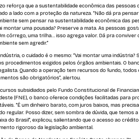
zo reforça que a sustentabilidade econômica das pessoas 
lado a lado com a proteção da natureza. “Não dá pra pensa
mbiente sem pensar na sustentabilidade econômica das pe
ai montar uma pousada? Preserve a mata. As pessoas gos
Um córrego, uma trilha… isso agrega valor. Dá pra conviver
biente sem agredir.”
indústria, o cuidado é o mesmo: “Vai montar uma indústria? 
os procedimentos exigidos pelos órgãos ambientais. O ban
legalista. Quando a operação tem recursos do fundo, todos
amentos são obrigatórios”, alertou.
cursos subsidiados pelo Fundo Constitucional de Financi
este (FNE), o banco oferece condições facilitadas para pr
áveis. “É um dinheiro barato, com juros baixos, mas precisa
o regular. Posso dizer, sem sombra de dúvida, que temos a
ixa do Brasil”, explicou, salientando que o acesso ao crédito
mento rigoroso da legislação ambiental.