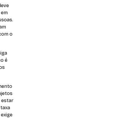
deve
r em
ssoas.
tam
 com o
Siga
co é
 os
amento
ojetos
 estar
 taxa
 exige