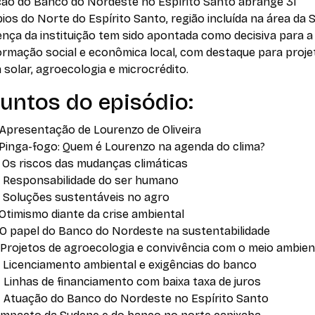
ção do Banco do Nordeste no Espírito Santo abrange 31
ios do Norte do Espírito Santo, região incluída na área da 
nça da instituição tem sido apontada como decisiva para a
ormação social e econômica local, com destaque para proje
 solar, agroecologia e microcrédito.
untos do episódio:
 Apresentação de Lourenzo de Oliveira
 Pinga-fogo: Quem é Lourenzo na agenda do clima?
 Os riscos das mudanças climáticas
– Responsabilidade do ser humano
– Soluções sustentáveis no agro
 Otimismo diante da crise ambiental
 O papel do Banco do Nordeste na sustentabilidade
– Projetos de agroecologia e convivência com o meio ambie
– Licenciamento ambiental e exigências do banco
 Linhas de financiamento com baixa taxa de juros
– Atuação do Banco do Nordeste no Espírito Santo