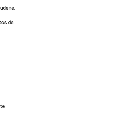
Sudene.
tos de
nte