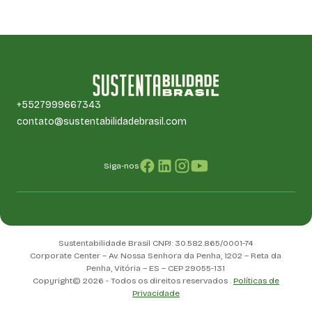
+5527999667343
contato@sustentabilidadebrasil.com
Siga-nos
Sustentabilidade Brasil CNPJ: 30.582.865/0001-74
Corporate Center – Av. Nossa Senhora da Penha, 1202 – Reta da
Penha, Vitória – ES – CEP 29055-131
Copyright© 2026 - Todos os direitos reservados .
Políticas de
Privacidade