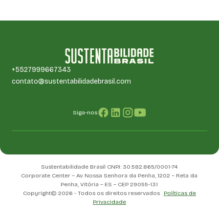
+5527999667343
contato@sustentabilidadebrasil.com
Siga-nos
Sustentabilidade Brasil CNPJ: 30.582.865/0001-74
Corporate Center – Av. Nossa Senhora da Penha, 1202 – Reta da
Penha, Vitória – ES – CEP 29055-131
Copyright© 2026 - Todos os direitos reservados .
Políticas de
Privacidade