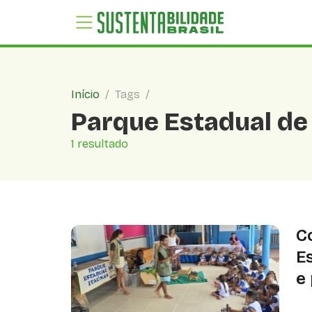
Início
/
Tags
/
Parque Estadual de
1 resultado
C
E
e
Vo