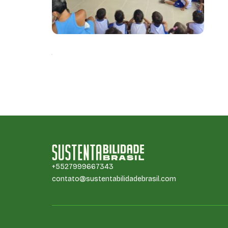
ed
pr
+5527999667343
contato@sustentabilidadebrasil.com