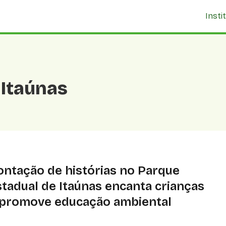
Insti
 Itaúnas
ontação de histórias no Parque
stadual de Itaúnas encanta crianças
 promove educação ambiental
luntários do PEI usam contação de histórias para