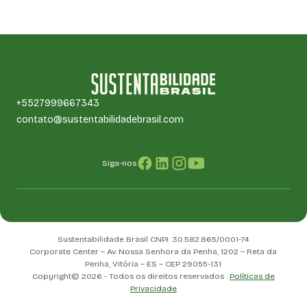
+5527999667343
contato@sustentabilidadebrasil.com
Siga-nos
Sustentabilidade Brasil CNPJ: 30.582.865/0001-74
Corporate Center – Av. Nossa Senhora da Penha, 1202 – Reta da
Penha, Vitória – ES – CEP 29055-131
Copyright© 2026 - Todos os direitos reservados .
Políticas de
Privacidade