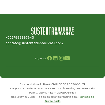
+5527999667343
contato@sustentabilidadebrasil.com
Siga-nos
Sustentabilidade Brasil CNPJ: 30.582.865/0001-74
Corporate Center – Av. Nossa Senhora da Penha, 1202 – Reta da
Penha, Vitória – ES – CEP 29055-131
Copyright© 2026 - Todos os direitos reservados .
Políticas de
Privacidade