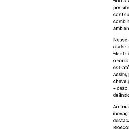
florest
possibi
contri
combin
ambient
Nesse 
ajudar 
filantr
o forta
estrat
Assim,
chave p
– caso
definid
Ao todo
inovaçã
destac
Bioecon