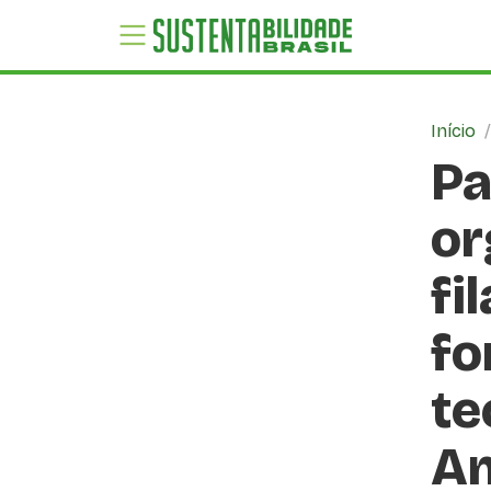
Início
Pa
or
fi
fo
te
A