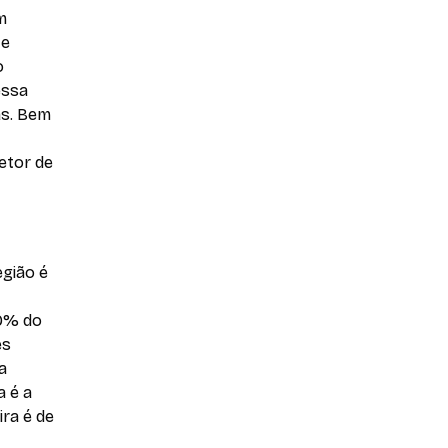
m
te
o
essa
as. Bem
etor de
egião é
 9% do
es
a
a é a
ira é de