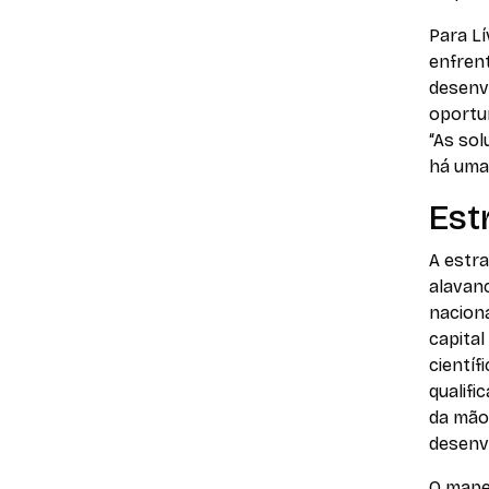
Para L
enfren
desenv
oportun
“As so
há uma 
Est
A estra
alavanc
nacion
capita
científ
qualifi
da mão
desenv
O mape