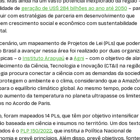
as. Mas ainda há um vasto potencial inexplorado da região
lidade de
geração de US$ 284 bilhões ao ano até 2050
– pa
buir com estratégias de parceria em desenvolvimento que
em crescimento social e econômico com sustentabilidade
al.
cenário, um mapeamento de Projetos de Lei (PLs) que pode
o Brasil a avançar nessa área foi realizado por duas organi
ópicas – o
Instituto Arapyaú
e a
Agni
– com o objetivo de al
lecimento da Ciência, Tecnologia e Inovação (CT&I) na região
égia procura conectar a ciência com as demandas da socied
 protegem o ambiente e o clima, considerando que a Amazôn
ara o equilíbrio climático global. Ao mesmo tempo, pode c
 o aumento da temperatura no planeta ultrapasse os limite
os no Acordo de Paris.
, foram mapeados 14 PLs, que têm por objetivo intensificar
o baseada em ciência e insumos no território. Um dos text
ados é o
PLP 150/2022
, que institui a Política Nacional de
omia e prevê princípios. Além disso, prevê objetivos, fonte