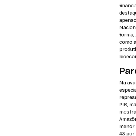
financi
destaq
apenso 
Nacion
forma, 
como a
produti
bioeco
Par
Na aval
especi
represe
PIB, m
mostra
Amazôni
menor d
43 por 