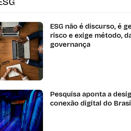
 ESG
ESG não é discurso, é g
risco e exige método, d
governança
Especialista alerta que ESG vai além
ambiental e se consolida como ferr
para prevenir riscos financeiros, rep
nas empresas
Pesquisa aponta a desi
conexão digital do Brasi
Pesquisa da Agência Nacional de Te
(Anatel) e do Instituto de Defesa de
aponta a desigualdade na conexão dig