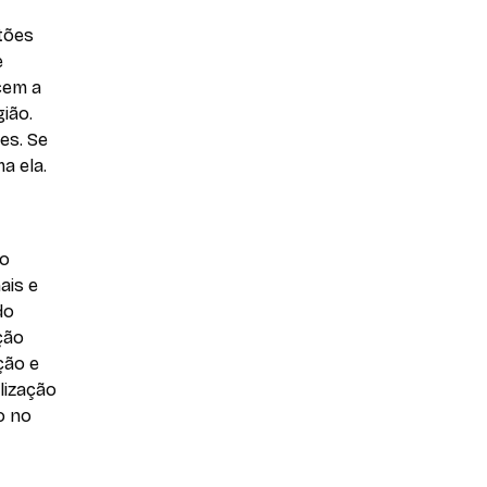
tões
e
cem a
ião.
es. Se
a ela.
co
ais e
do
ção
ção e
lização
o no