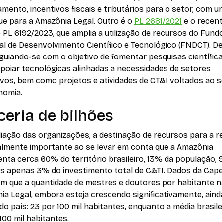
amento, incentivos fiscais e tributários para o setor, com u
ue para a Amazônia Legal. Outro é o
PL 2681/2021
e o recen
PL 6192/2023, que amplia a utilização de recursos do Fund
al de Desenvolvimento Científico e Tecnológico (FNDCT). D
guiando-se com o objetivo de fomentar pesquisas científic
poiar tecnológicas alinhadas a necessidades de setores
vos, bem como projetos e atividades de CT&I voltados ao s
nomia.
ceria de bilhões
iação das organizações, a destinação de recursos para a r
almente importante ao se levar em conta que a Amazônia
nta cerca 60% do território brasileiro, 13% da população,
as apenas 3% do investimento total de C&TI. Dados da Cap
m que a quantidade de mestres e doutores por habitante n
a Legal, embora esteja crescendo significativamente, aind
o país: 23 por 100 mil habitantes, enquanto a média brasile
100 mil habitantes.