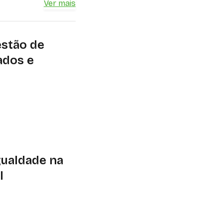
Ver mais
estão de
ados e
 do marketing
amenta estratégica
utacionais e legais
gualdade na
l
lecomunicações
 Consumidores (Idec)
ital no Brasil. Um