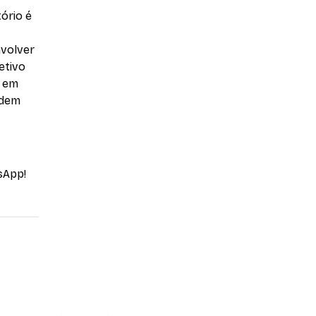
ório é
nvolver
etivo
o em
odem
sApp!