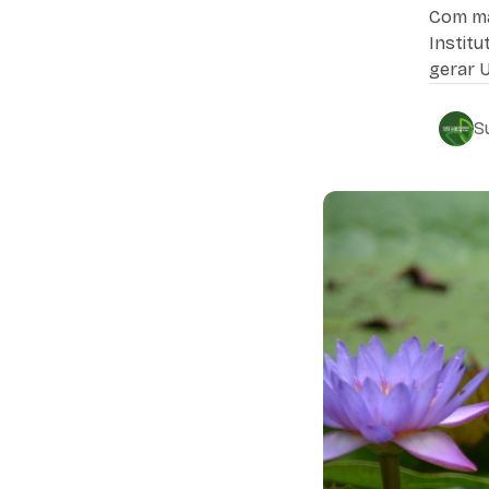
Com ma
Instit
gerar 
S