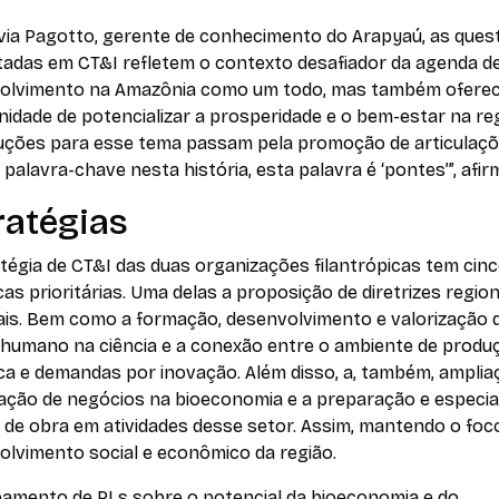
ívia Pagotto, gerente de conhecimento do Arapyaú, as ques
tadas em CT&I refletem o contexto desafiador da agenda d
olvimento na Amazônia como um todo, mas também ofere
idade de potencializar a prosperidade e o bem-estar na reg
luções para esse tema passam pela promoção de articulaçõ
palavra-chave nesta história, esta palavra é ‘pontes’”, afirm
ratégias
tégia de CT&I das duas organizações filantrópicas tem cin
as prioritárias. Uma delas a proposição de diretrizes region
ais. Bem como a formação, desenvolvimento e valorização 
l humano na ciência e a conexão entre o ambiente de produ
ica e demandas por inovação. Além disso, a, também, amplia
cação de negócios na bioeconomia e a preparação e especia
 de obra em atividades desse setor. Assim, mantendo o foc
olvimento social e econômico da região.
amento de PLs sobre o potencial da bioeconomia e do