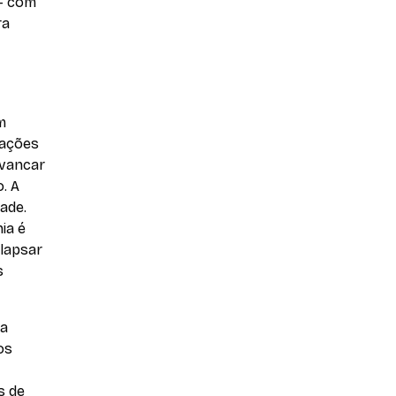
 – com
ra
m
zações
avancar
. A
ade.
ia é
olapsar
s
 a
os
s de