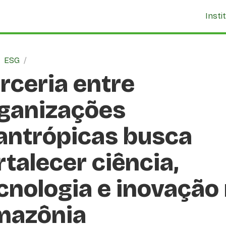
Insti
/
ESG
/
rceria entre
ganizações
lantrópicas busca
rtalecer ciência,
cnologia e inovação
mazônia