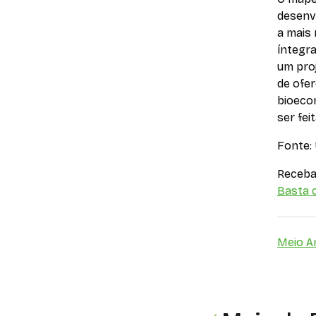
desenvo
a mais 
íntegr
um proj
de ofer
bioecon
ser fei
Fonte:
Receba 
Basta c
Meio A