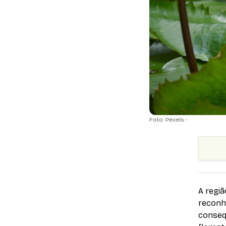
Foto: Pexels -
A regi
reconhe
conseq