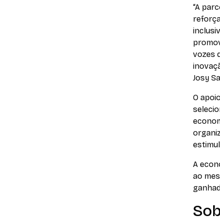
“A parc
reforç
inclusi
promov
vozes 
inovaç
Josy S
O apoio
selecio
economi
organi
estimul
A econo
ao mes
ganhado
Sob