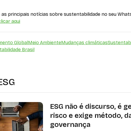
as principais notícias sobre sustentabilidade no seu What
licar aqui
mento Global
Meio Ambiente
Mudanças climáticas
Sustentabi
abilidade Brasil
 ESG
ESG não é discurso, é g
risco e exige método, d
governança