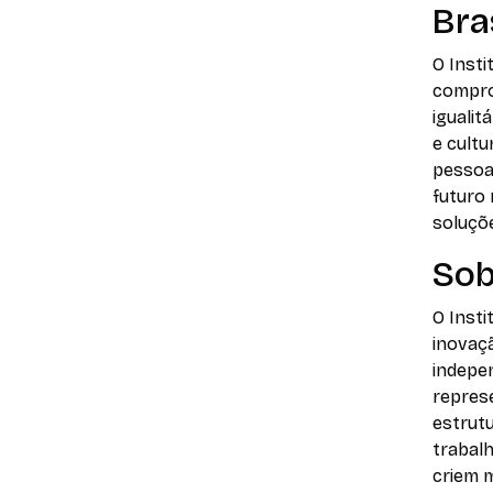
Bras
O Insti
compro
igualit
e cultu
pessoa
futuro
soluçõe
Sob
O Insti
inovaçã
indepe
repres
estrut
trabal
criem 