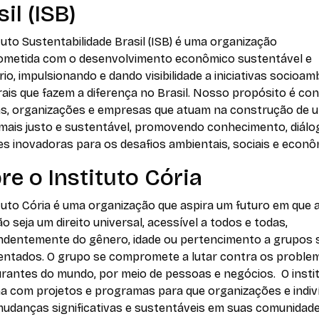
il (ISB)
tuto Sustentabilidade Brasil (ISB) é uma organização
metida com o desenvolvimento econômico sustentável e
ário, impulsionando e dando visibilidade a iniciativas socioam
rais que fazem a diferença no Brasil. Nosso propósito é co
s, organizações e empresas que atuam na construção de 
 mais justo e sustentável, promovendo conhecimento, diálo
s inovadoras para os desafios ambientais, sociais e econô
re o Instituto Cória
tuto Cória é uma organização que aspira um futuro em que 
o seja um direito universal, acessível a todos e todas,
ndentemente do gênero, idade ou pertencimento a grupos 
entados. O grupo se compromete a lutar contra os proble
urantes do mundo, por meio de pessoas e negócios. O insti
ha com projetos e programas para que organizações e indiv
mudanças significativas e sustentáveis em suas comunidad