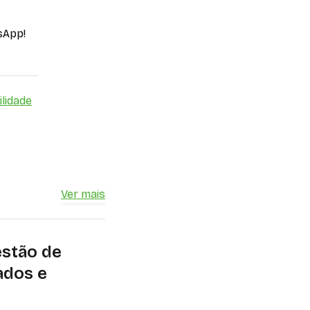
sApp!
lidade
Ver mais
estão de
ados e