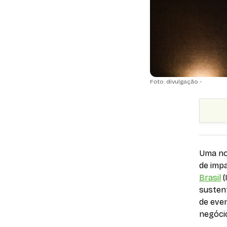
Foto: divulgação -
Uma no
de impa
Brasil
(
sustent
de eve
negóci