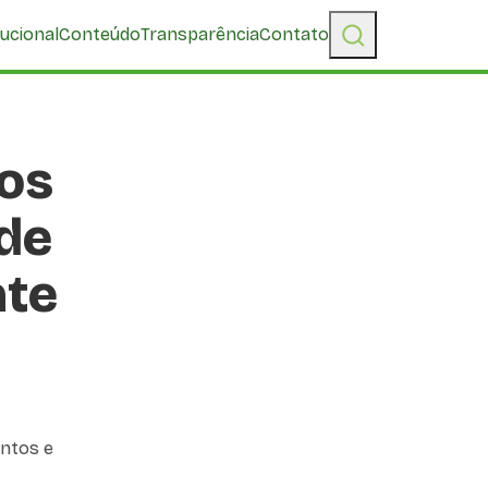
tucional
Conteúdo
Transparência
Contato
tos
ade
ate
entos e