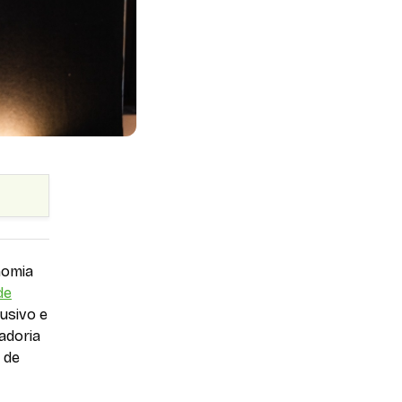
nomia
de
usivo e
adoria
 de