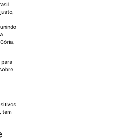
asil
justo,
eunindo
 a
 Cória,
s para
 sobre
e
sitivos
, tem
e