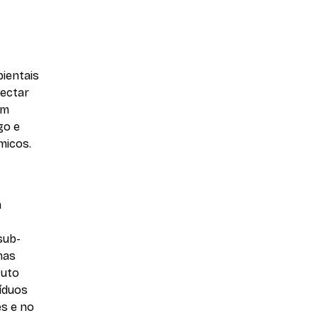
bientais
nectar
um
go e
micos.
a
sub-
mas
tuto
íduos
es e no