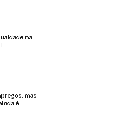
 do marketing
amenta estratégica
utacionais e legais
gualdade na
l
lecomunicações
 Consumidores (Idec)
ital no Brasil. Um
internet móvel
 O levantamento
a de até 1 salário
mpregos, mas
ainda é