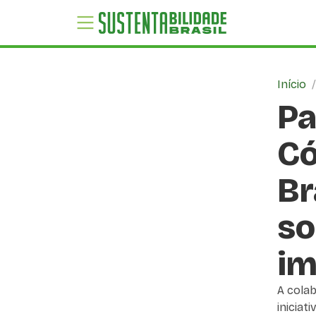
Início
Pa
Có
Br
so
im
A colab
inicia