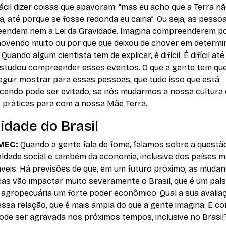
ácil dizer coisas que apavoram: “mas eu acho que a Terra nã
, até porque se fosse redonda eu cairia”. Ou seja, as pesso
endem nem a Lei da Gravidade. Imagina compreenderem p
hovendo muito ou por que que deixou de chover em determi
Quando algum cientista tem de explicar, é difícil. É difícil at
studou compreender esses eventos. O que a gente tem que
eguir mostrar para essas pessoas, que tudo isso que está
cendo pode ser evitado, se nós mudarmos a nossa cultura 
 práticas para com a nossa Mãe Terra.
idade do Brasil
MEC:
Quando a gente fala de fome, falamos sobre a questã
ldade social e também da economia, inclusive dos países m
áveis. Há previsões de que, em um futuro próximo, as muda
cas vão impactar muito severamente o Brasil, que é um paí
 agropecuária um forte poder econômico. Qual a sua avalia
ssa relação, que é mais ampla do que a gente imagina. E c
ode ser agravada nos próximos tempos, inclusive no Brasil