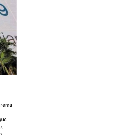
xtrema
que
e,
o