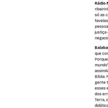
Rádio
ribeiri
só as 
favela
pessoa
justiça
negacio
Balab
que co
Porque 
mundo”,
assimil
Bíblia.
gente t
esses 
dos er
Terra,
didátic