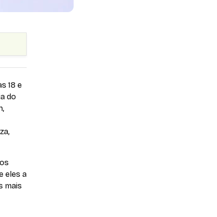
s 18 e
ia do
n,
za,
tos
e eles a
s mais