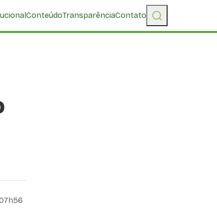
tucional
Conteúdo
Transparência
Contato
o
, 07h56