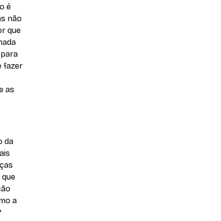
o é
as não
or que
nada
é para
 fazer
e as
o da
ais
nças
s que
ção
omo a
?