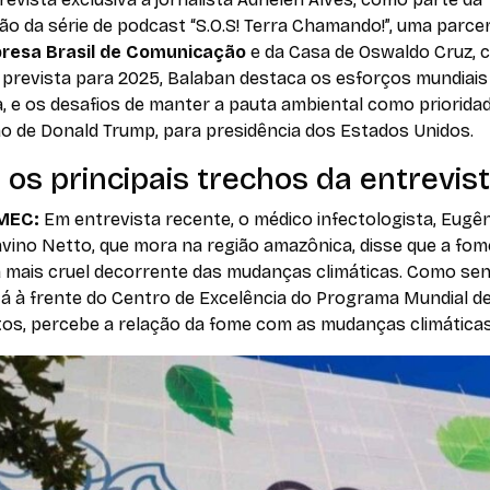
o da série de podcast “S.O.S! Terra Chamando!”, uma parcer
resa Brasil de Comunicação
e da Casa de Oswaldo Cruz, 
 prevista para 2025, Balaban destaca os esforços mundiais
a, e os desafios de manter a pauta ambiental como priorid
ão de Donald Trump, para presidência dos Estados Unidos.
 os principais trechos da entrevis
MEC:
Em entrevista recente, o médico infectologista, Eugê
vino Netto, que mora na região amazônica, disse que a fom
 mais cruel decorrente das mudanças climáticas. Como sen
tá à frente do Centro de Excelência do Programa Mundial d
tos, percebe a relação da fome com as mudanças climática