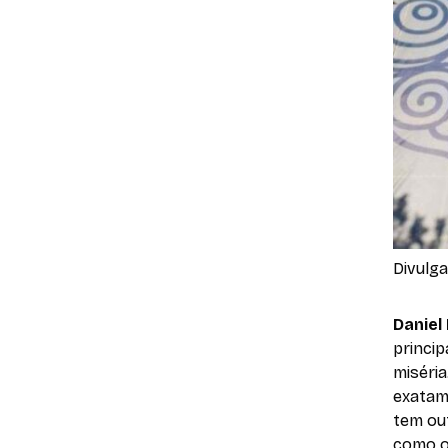
Divulg
Daniel
princip
miséria
exatam
tem ou
como o