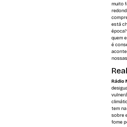
muito f
redonda
compre
está c
época? 
quem e
é cons
aconte
nossas
Real
Rádio 
desigua
vulner
climáti
tem na
sobre e
fome p