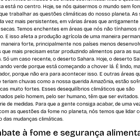
ica está no centro. Hoje, se nós quisermos o mundo sem fo
que trabalhar as questões climáticas do nosso planeta. As
da vez mais persistentes, em várias áreas que antigamente
 secas. Temos enchentes em áreas que nós não tínhamos 
o. E isso afeta a produção agrícola de uma maneira perman
 maneira forte, principalmente nos países menos desenvolv
s que mais precisam estar produzindo alimentos para as su
s. Só um caso recente, o deserto Sahara. Hoje, o deserto S
cando verde porque está começando a chover lá. É lindo, m
dor, porque não era para acontecer isso. E outras áreas q
 teriam chuvas como a nossa querida Amazônia, estão sof
as muito fortes. Esses desequilíbrios climáticos que são
nados pelo homem, pelo ser humano, têm que ser evitados. 
ie de medidas. Para que a gente consiga acabar, de uma ve
 com as questões da fome no planeta, nós temos que lidar 
o das mudanças climáticas.
bate à fome e segurança aliment