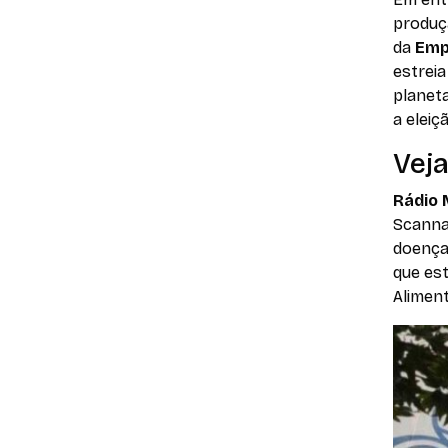
produçã
da
Emp
estreia
planet
a eleiç
Veja
Rádio 
Scanna
doença
que es
Alimen