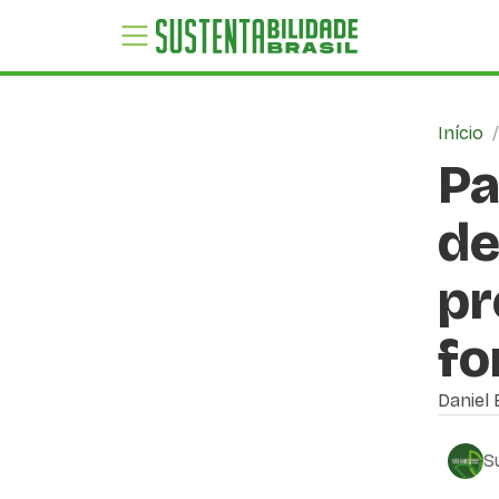
Início
Pa
de
pr
f
Daniel 
S