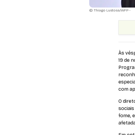
© Thiago Lustosa/WFP -
Às vésp
19 de n
Progra
reconh
especia
com ap
O dire
sociais
fome, 
afetad
Em entr