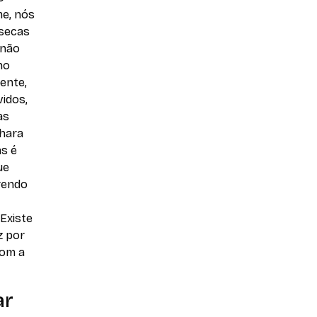
me, nós
 secas
 não
no
ente,
idos,
as
ahara
as é
ue
rendo
Existe
z por
com a
ar