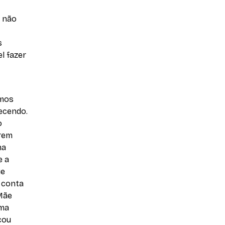
s não
s
l fazer
emos
ecendo.
o
erem
na
e a
ue
 conta
Mãe
rma
cou