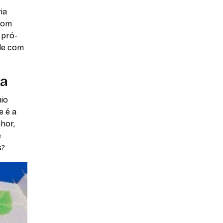
ia
com
 pró-
ade com
ta
nio
e é a
hor,
e
s?