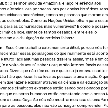
 MEC:
O senhor falou da Amazônia, e faço referência aos
nhos afetados, ora por secas, ora por cheias históricas. Ma
comunidades amazônicas, temos as pessoas que moram em
s, os quilombolas. Como as Nações Unidas olham para essa
s, para as comunidades mais vulneráveis? E como é possíve
 climática hoje, diante de tantos desafios, entre eles, o
nismo e a divulgação de notícias falsas?
an:
Esse é um trabalho extremamente difícil, porque nós t
nscientizar essas populações do que realmente está acont
é muito fácil algumas pessoas dizerem, assim, “mas é fim d
 “é a volta de Jesus”, sabe? Porque são fatores fáceis de s
ados. Dizem que não têm culpa e que isso já estava escrito 
 Não há o que fazer. Isso leva as pessoas a uma inação. O qu
em que fazer é explicar através da ciência e da educação q
eventos climáticos extremos estão sendo ocasionados por
ros que os seres humanos estão cometendo com a nossa 
 com a nossa Gaya. Se nós não mostrarmos isso de uma fo
a para as pessoas, elas não vão conseguir compreender. Fi