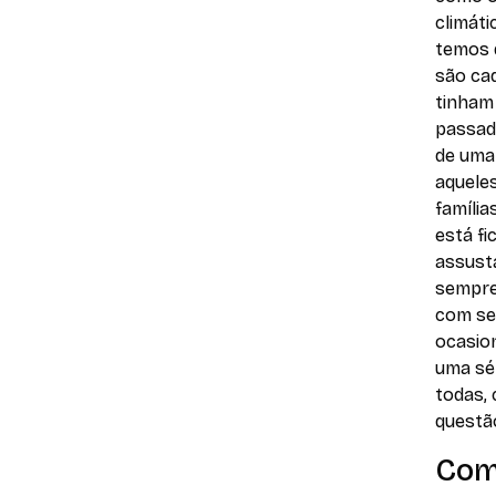
climát
temos 
são ca
tinham
passad
de uma
aquele
família
está fi
assusta
sempre
com sec
ocasio
uma sér
todas,
questã
Com