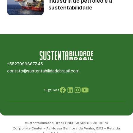
indústria do petróleo e a
sustentabilidade
+5527999667343
contato@sustentabilidadebrasil.com
Siga-nos
Sustentabilidade Brasil CNPJ: 30.582.865/0001-74
Corporate Center – Av. Nossa Senhora da Penha, 1202 – Reta da