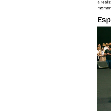
a reali
moment
Esp