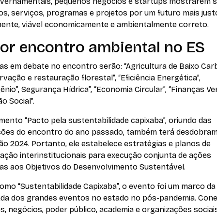
vernamentais, pequenos negócios e startups mostrarem 
s, serviços, programas e projetos por um futuro mais just
mente, viável economicamente e ambientalmente correto.
or encontro ambiental no ES
as em debate no encontro serão: “Agricultura de Baixo Car
vação e restauração florestal”, “Eficiência Energética”,
ênio”, Segurança Hídrica”, “Economia Circular”, “Finanças Ve
ão Social”.
ento “Pacto pela sustentabilidade capixaba”, oriundo das
sões do encontro do ano passado, também terá desdobra
ão 2024. Portanto, ele estabelece estratégias e planos de
ação interinstitucionais para execução conjunta de ações
das aos Objetivos do Desenvolvimento Sustentável.
omo “Sustentabilidade Capixaba”, o evento foi um marco da
da dos grandes eventos no estado no pós-pandemia. Con
, negócios, poder público, academia e organizações sociais.