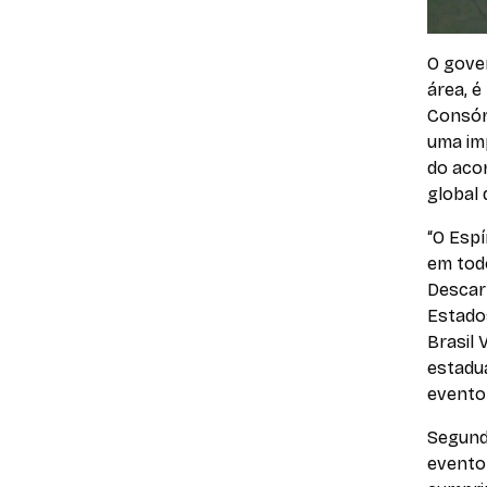
O gove
área, é
Consórc
uma im
do acor
global 
“O Espí
em tod
Descar
Estado
Brasil 
estadua
evento 
Segund
evento