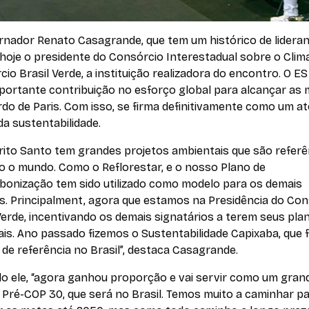
rnador Renato Casagrande, que tem um histórico de lidera
 hoje o presidente do Consórcio Interestadual sobre o Clima
io Brasil Verde, a instituição realizadora do encontro. O E
portante contribuição no esforço global para alcançar as
do de Paris. Com isso, se firma definitivamente como um at
da sustentabilidade.
rito Santo tem grandes projetos ambientais que são referê
o o mundo. Como o Reflorestar, e o nosso Plano de
bonização tem sido utilizado como modelo para os demais
s. Principalment, agora que estamos na Presidência do Con
Verde, incentivando os demais signatários a terem seus pla
is. Ano passado fizemos o Sustentabilidade Capixaba, que 
de referência no Brasil”, destaca Casagrande.
o ele, “agora ganhou proporção e vai servir como um gran
 Pré-COP 30, que será no Brasil. Temos muito a caminhar p