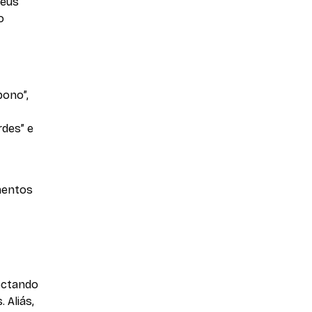
seus
o
bono”,
rdes” e
mentos
ectando
 Aliás,