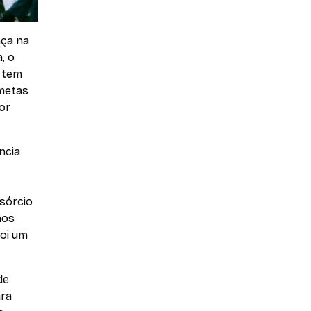
nça na
, o
S tem
 metas
or
ncia
sórcio
nos
foi um
de
ara