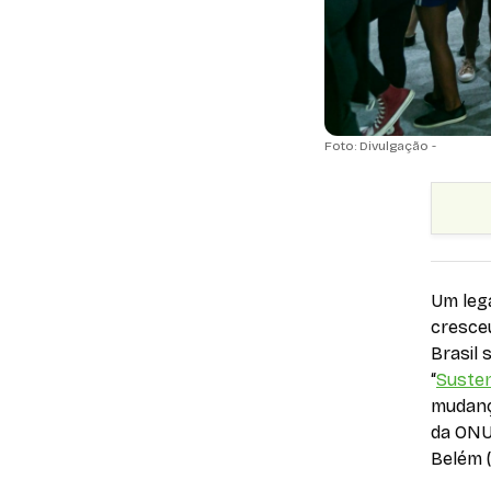
Foto: Divulgação -
Um leg
cresceu
Brasil 
“
Susten
mudanç
da ONU
Belém (