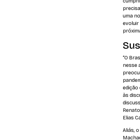
cumpri
precisa
uma no
evoluir
próxim
Sus
“O Bras
nesse 
preocup
pandemi
edição
às disc
discus
Renato 
Elias C
Aliás, 
Machado