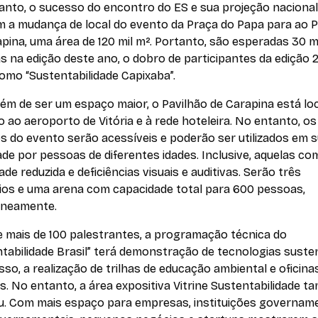
anto, o sucesso do encontro do ES e sua projeção nacional
m a mudança de local do evento da Praça do Papa para ao P
pina, uma área de 120 mil m². Portanto, são esperadas 30 m
 na edição deste ano, o dobro de participantes da edição 
omo “Sustentabilidade Capixaba”.
além de ser um espaço maior, o Pavilhão de Carapina está lo
 ao aeroporto de Vitória e à rede hoteleira. No entanto, os
s do evento serão acessíveis e poderão ser utilizados em 
ade por pessoas de diferentes idades. Inclusive, aquelas co
ade reduzida e deficiências visuais e auditivas. Serão três
rios e uma arena com capacidade total para 600 pessoas,
aneamente.
e mais de 100 palestrantes, a programação técnica do
tabilidade Brasil” terá demonstração de tecnologias susten
sso, a realização de trilhas de educação ambiental e oficina
s. No entanto, a área expositiva Vitrine Sustentabilidade 
u. Com mais espaço para empresas, instituições govername