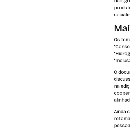
não-go
produto
social
Mai
Os tem
“Conser
“Hidrog
“Inclus
O docum
discus
na ediç
cooper
alinha
Ainda c
retoma
pessoas