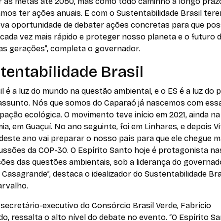
r as metas até 2050, mas como todo caminho a longo praz
mos ter ações anuais. E com o Sustentabilidade Brasil ter
va oportunidade de debater ações concretas para que po
 cada vez mais rápido e proteger nosso planeta e o futuro 
as gerações”, completa o governador.
tentabilidade Brasil
il é a luz do mundo na questão ambiental, e o ES é a luz do p
assunto. Nós que somos do Caparaó já nascemos com ess
ação ecológica. O movimento teve início em 2021, ainda na
a, em Guaçuí. No ano seguinte, foi em Linhares, e depois Vit
 deste ano vai preparar o nosso país para que ele chegue 
ussões da COP-30. O Espírito Santo hoje é protagonista na
sões das questões ambientais, sob a liderança do governad
Casagrande”, destaca o idealizador do Sustentabilidade Bras
arvalho.
o secretário-executivo do Consórcio Brasil Verde, Fabrício
, ressalta o alto nível do debate no evento. “O Espírito S