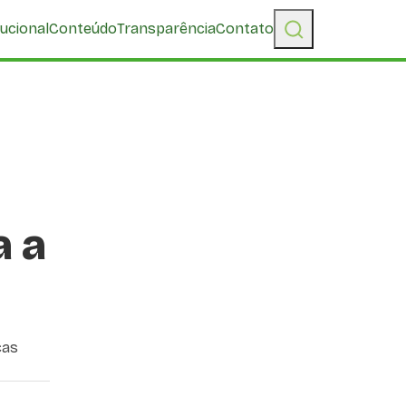
tucional
Conteúdo
Transparência
Contato
a a
ças