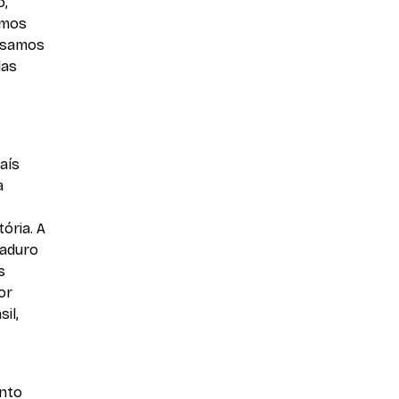
o,
emos
ssamos
das
aís
a
ória. A
maduro
s
or
il,
anto