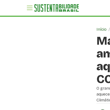
Início
Ma
am
aq
CO
O gran
aquece
Climáti