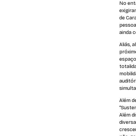
No ent
exigira
de Cara
pessoas
ainda c
Aliás, 
próximo
espaço
totalid
mobilid
auditó
simult
Além d
“Susten
Além di
diversa
cresce