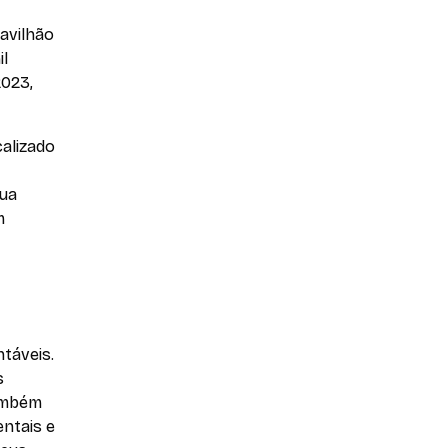
avilhão
il
2023,
calizado
sua
m
táveis.
s
também
ntais e