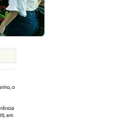
unho, o
erência
25, em