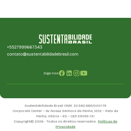
+5527999667343
contato@sustentabilidadebrasil.com
Siga-nos
Sustentabilidade Brasil CNPJ: 30.582.865/0001-74
Corporate Center – Av. Nossa Senhora da Penha, 1202 – Reta da
Penha, Vitória – ES – CEP 29055-131
Copyright© 2026 - Todos os direitos reservados .
Políticas de
Privacidade