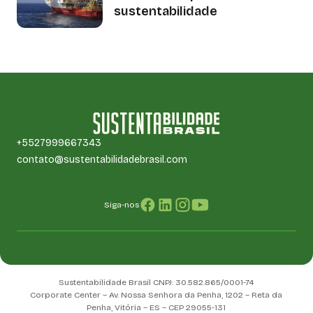
sustentabilidade
+5527999667343
contato@sustentabilidadebrasil.com
Siga-nos
Sustentabilidade Brasil CNPJ: 30.582.865/0001-74
Corporate Center – Av. Nossa Senhora da Penha, 1202 – Reta da
Penha, Vitória – ES – CEP 29055-131