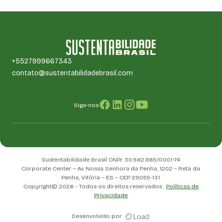
+5527999667343
contato@sustentabilidadebrasil.com
Siga-nos
Sustentabilidade Brasil CNPJ: 30.582.865/0001-74
Corporate Center – Av. Nossa Senhora da Penha, 1202 – Reta da
Penha, Vitória – ES – CEP 29055-131
Copyright© 2026 - Todos os direitos reservados .
Políticas de
Privacidade
Desenvolvido por