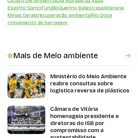
catástrofe ambiental
Dia Mundial da Água
Espírito Santo
Fundão
Guerino Balestrassi
Mariana
Minas Gerais
recuperação ambiental
Rio Doce
rompimento de barragem
Mais de Meio ambiente
Ministério do Meio Ambiente
reabre consultas sobre
logística reversa de plásticos
Câmara de Vitória
homenageia presidente e
diretoras do ISB por
compromisso com a
sustentabilidade