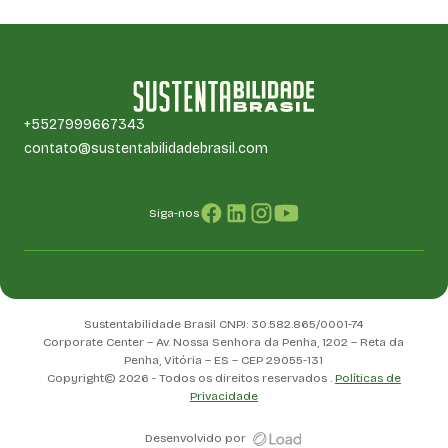
+5527999667343
contato@sustentabilidadebrasil.com
Siga-nos
Sustentabilidade Brasil CNPJ: 30.582.865/0001-74
Corporate Center – Av. Nossa Senhora da Penha, 1202 – Reta da
Penha, Vitória – ES – CEP 29055-131
Copyright© 2026 - Todos os direitos reservados .
Políticas de
Privacidade
Desenvolvido por