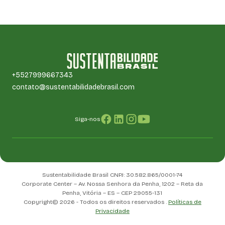
+5527999667343
contato@sustentabilidadebrasil.com
Siga-nos
Sustentabilidade Brasil CNPJ: 30.582.865/0001-74
Corporate Center – Av. Nossa Senhora da Penha, 1202 – Reta da
Penha, Vitória – ES – CEP 29055-131
Copyright© 2026 - Todos os direitos reservados .
Políticas de
Privacidade