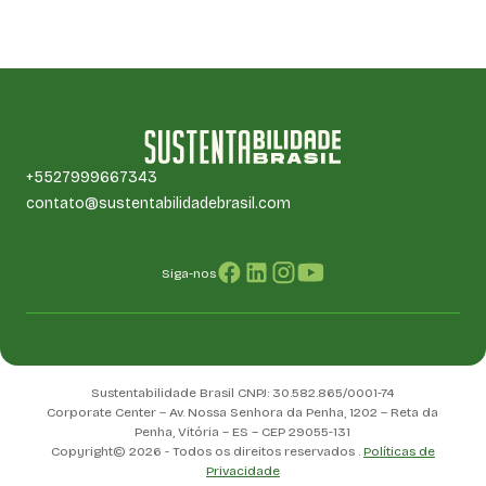
+5527999667343
contato@sustentabilidadebrasil.com
Siga-nos
Sustentabilidade Brasil CNPJ: 30.582.865/0001-74
Corporate Center – Av. Nossa Senhora da Penha, 1202 – Reta da
Penha, Vitória – ES – CEP 29055-131
Copyright© 2026 - Todos os direitos reservados .
Políticas de
Privacidade