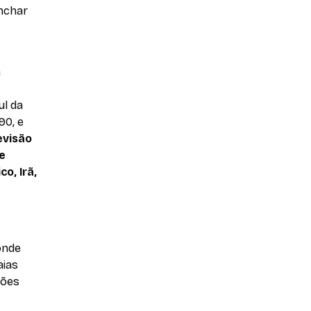
inchar
a
ul da
90, e
evisão
de
o, Irã,
onde
aias
ções