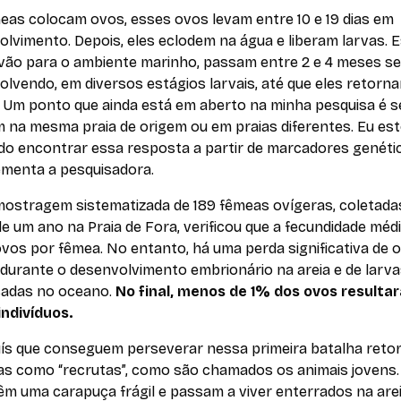
eas colocam ovos, esses ovos levam entre 10 e 19 dias em
lvimento. Depois, eles eclodem na água e liberam larvas. 
 vão para o ambiente marinho, passam entre 2 e 4 meses se
lvendo, em diversos estágios larvais, até que eles retorn
. Um ponto que ainda está em aberto na minha pesquisa é s
 na mesma praia de origem ou em praias diferentes. Eu es
do encontrar essa resposta a partir de marcadores genétic
menta a pesquisadora.
ostragem sistematizada de 189 fêmeas ovígeras, coletada
e um ano na Praia de Fora, verificou que a fecundidade médi
vos por fêmea. No entanto, há uma perda significativa de 
 durante o desenvolvimento embrionário na areia e de larv
sadas no oceano.
No final, menos de 1% dos ovos result
indivíduos.
uís que conseguem perseverar nessa primeira batalha ret
ias como “recrutas”, como são chamados os animais jovens.
êm uma carapuça frágil e passam a viver enterrados na arei