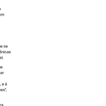
o
 em
ue se
ânicas
l.
ue
tar
e
 e é
es”,
ra