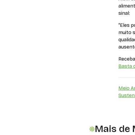
alimen
sinal:
“Eles 
muito s
qualida
ausente
Receba 
Basta c
Meio A
Sustent
Mais de 