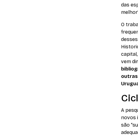
das esp
melhor”
O trab
frequen
desses
Histori
capital
vem dim
biblio
outras
Urugua
Cic
A pesqu
novos 
são “s
adequa