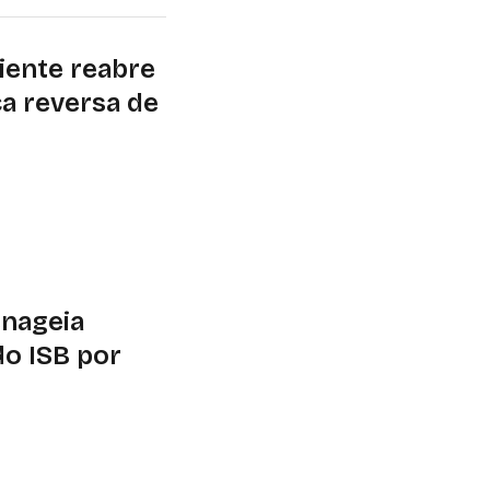
iente reabre
ca reversa de
e logística reversa
. Contribuições
enageia
do ISB por
e renovação do