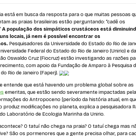
cia está em busca da resposta para o que muitas pessoas q
tam as praias brasileiras estão perguntando: “cadê os
”
A população dos simpáticos crustáceos está diminuindo
uns locais, já nem é possível encontrar os
hos.
Pesquisadores da Universidade do Estado do Rio de Jan
 Universidade Federal do Estado do Rio de Janeiro (Unirio) e d
ão Oswaldo Cruz (Fiocruz) estão investigando as razões pa
recimento, com apoio da Fundação de Amparo à Pesquisa 
do Rio de Janeiro (Faperj).
te entende que está havendo um problema global sobre as
es
emeritas, que estão sendo severamente impactadas pel
ormações do Antropoceno [período da história atual, em qu
 produz modificações no planeta, explica a pesquisadora 
do Laboratório de Ecologia Marinha da Unirio.
acontece? O tatuí não chega na praia? O tatuí chega mas n
ive? São os pormenores que a gente precisa olhar, para c