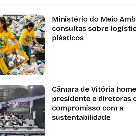
Ministério do Meio Amb
consultas sobre logísti
plásticos
MMA reabre consultas públicas sobr
de plásticos e criação do SISREV-BR
podem ser enviadas até 17 de março
Câmara de Vitória hom
presidente e diretoras 
compromisso com a
sustentabilidade
Para as diretoras, o momento foi d