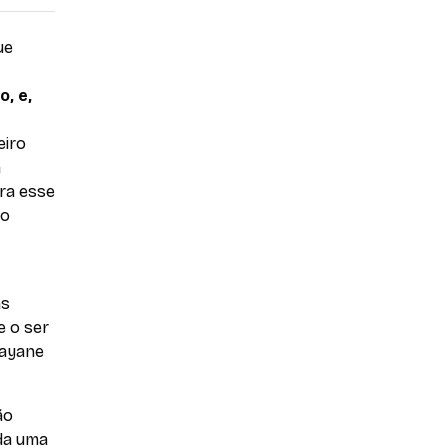
ue
, e,
eiro
a
ra esse
do
as
e o ser
Rayane
ão
ada uma