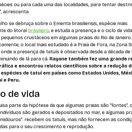
écies ou para cada uma das localidades, para tentar destr
, acrescenta.
alho se debruça sobre o
Emerita brasiliensis
, espécie mais
te do litoral
brasileiro
, e estuda a presença e o ciclo de vid
 pequenos crustáceos em algumas praias do Rio de Janeiro.
camente, o local mais estudado é a Praia de Fora, na Zona S
, onde a presença de tatuís é observada desde a década de 
inuindo de lá para cá.
Rayane também fez uma grande r
gráfica e encontrou relatos científicos sobre a redução 
 espécies de tatuí em países como Estados Unidos, Méxic
i e Peru.
lo de vida
isa parte da hipótese de que algumas praias são “fontes”, 
indivíduos são gerados e depositados no mar, e algumas pr
umidouros”: recebem os tatuís, mas não fornecem as condi
das para o seu crescimento e reprodução.