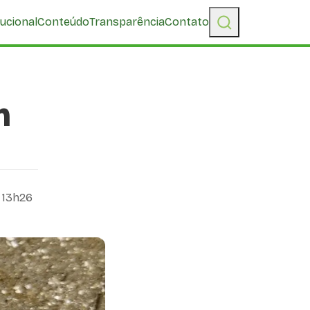
tucional
Conteúdo
Transparência
Contato
m
 13h26