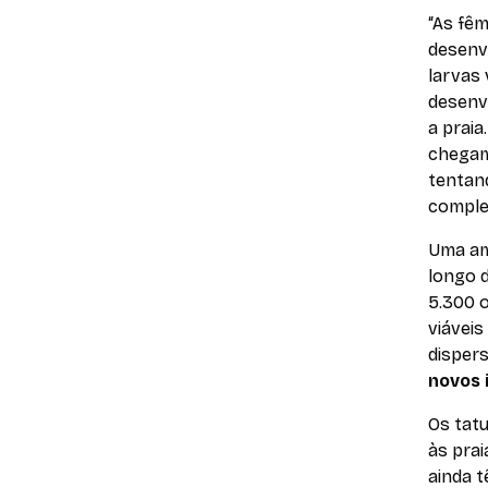
“As fêm
desenvo
larvas
desenvo
a praia
chegam
tentan
comple
Uma am
longo d
5.300 o
viáveis
disper
novos 
Os tat
às pra
ainda t