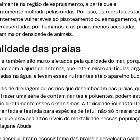
almente na região de espraiamento, a parte que é
ntemente molhada pelas ondas. Por isso, os recrutas estã
ntemente vulneráveis ao pisoteamento ou esmagamento,
 frequentadas por humanos, e as praias menos acessadas
ram maior densidade de animais.
lidade das praias
uís também são muito afetados pela qualidade do mar, porq
tam com a ajuda de antenas, que retém micropartículas org
adas na água, e levam esses nutrientes até o aparelho buca
nais de drenagem ou os rios que desembocam nas praias, q
trazer uma série de contaminantes e poluentes, podem es
do diretamente esses organismos. A toxicidade foi bastant
entada e testada para espécies de tatuí, não só brasileiros,
r que provoca altos níveis de mortalidade nessas populaçõ
 Rayane Abude.
 desequilibrar o ecossistema das praias e desfalcar a cadei