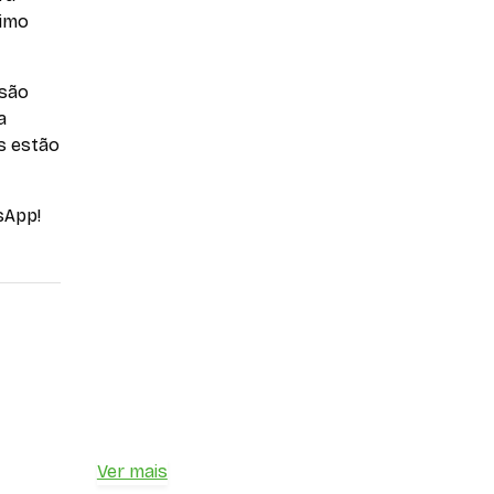
simo
 são
a
es estão
sApp!
Ver mais