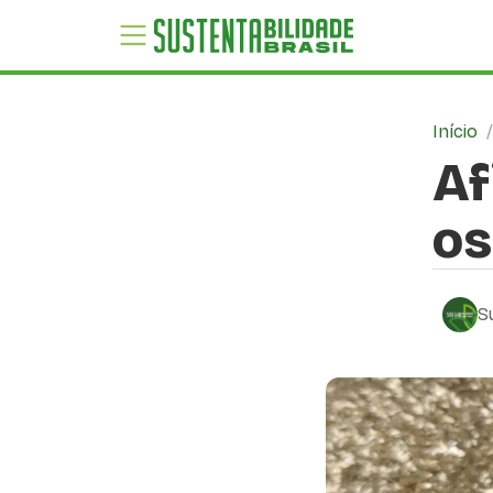
Início
Af
os
S