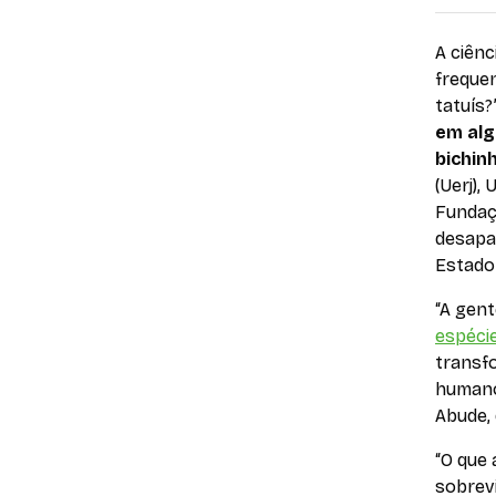
A ciên
frequen
tatuís?
em alg
bichin
(Uerj),
Fundaç
desapa
Estado 
“A gen
espéci
transf
humano
Abude, 
“O que 
sobrev