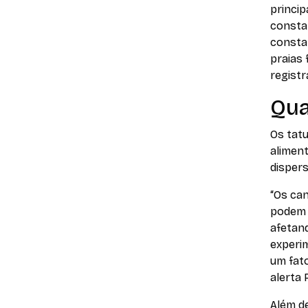
princip
consta
consta
praias
regist
Qua
Os tat
alimen
dispers
“Os ca
podem 
afetan
experim
um fato
alerta
Além de