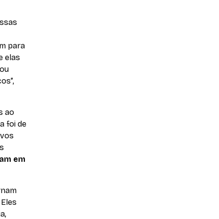
Essas
am para
e elas
tou
os”,
s ao
a foi de
ovos
as
aram em
ornam
 Eles
a,