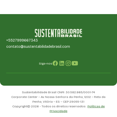
+5527999667343
contato@sustentabilidadebrasil.com
Siga-nos
Sustentabilidade Brasil CNPJ: 30.582.865/0001-74
Corporate Center – Av. Nossa Senhora da Penha, 1202 – Reta da
Penha, Vitória – ES – CEP 29055-131
Copyright© 2026 - Todos os direitos reservados .
Políticas de
Privacidade