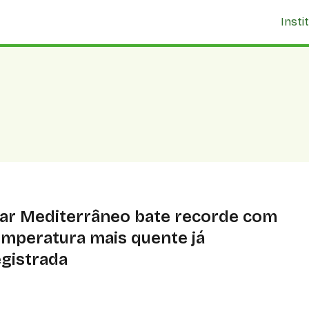
Insti
ar Mediterrâneo bate recorde com
emperatura mais quente já
egistrada
lo segundo ano consecutivo recorde histórico é
ingido, beirando os 29ºC