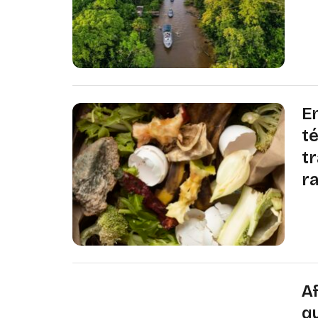
at
me
um
E
t
t
r
So
ec
al
es
A
q