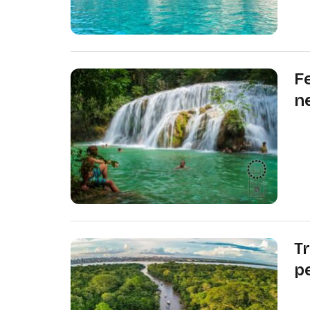
F
n
O F
dom
une
T
p
Ex