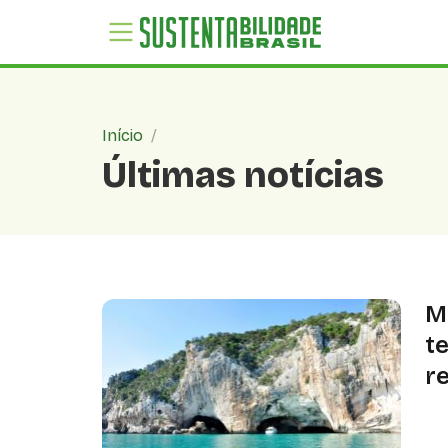
Início
/
Últimas notícias
M
t
r
Pe
at