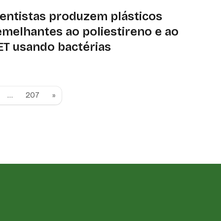
ientistas produzem plásticos
emelhantes ao poliestireno e ao
ET usando bactérias
polímero resultante é biodegradável e possui
opriedades físicas que podem ser úteis em aplicações
omédicas
…
207
»