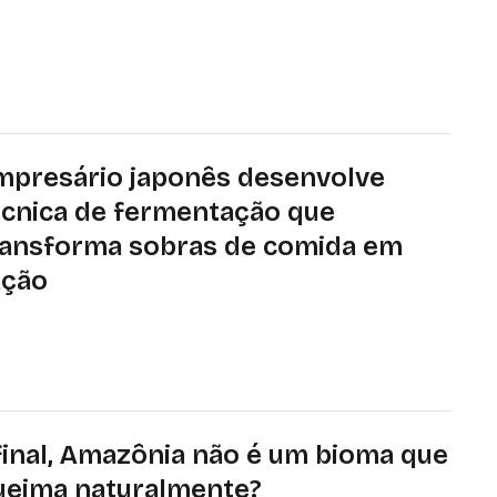
uar de forma harmoniosa e integrada a partir de
didas no âmbito de suas competências para definir
 novo rumo de desenvolvimento para o país
mpresário japonês desenvolve
écnica de fermentação que
ransforma sobras de comida em
ação
lução é boa para o bolso e o planeta, pois promove
onomia de dinheiro, redução do desperdício de
imentos e diminuição das emissões de gases de efeito
tufa
final, Amazônia não é um bioma que
ueima naturalmente?