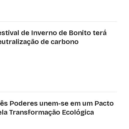
estival de Inverno de Bonito terá
eutralização de carbono
estival está em sua 23ª edição e vai de hoje (21) a
ingo (25). Atrações culturais, musicais e artísticas
m-se a iniciativas ambientais.
rês Poderes unem-se em um Pacto
ela Transformação Ecológica
ecutivo, Judiciário e Legislativo se comprometem a