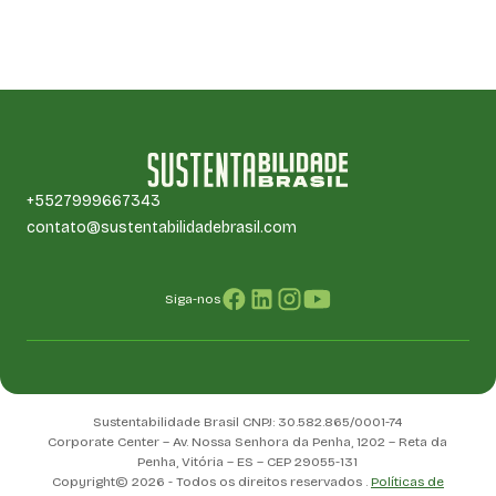
+5527999667343
contato@sustentabilidadebrasil.com
Siga-nos
Sustentabilidade Brasil CNPJ: 30.582.865/0001-74
Corporate Center – Av. Nossa Senhora da Penha, 1202 – Reta da
Penha, Vitória – ES – CEP 29055-131
Copyright© 2026 - Todos os direitos reservados .
Políticas de