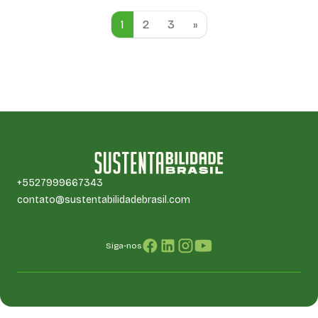
1
2
3
»
+5527999667343
contato@sustentabilidadebrasil.com
Siga-nos