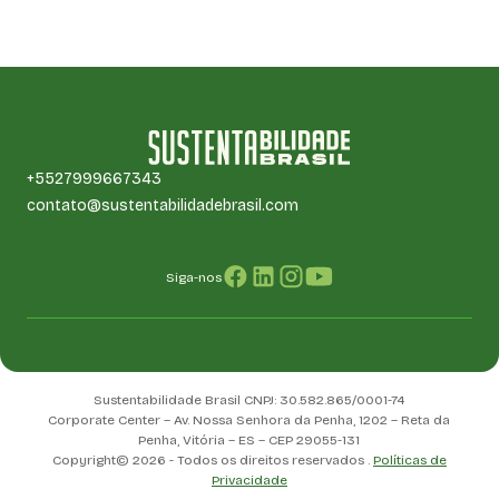
+5527999667343
contato@sustentabilidadebrasil.com
Siga-nos
Sustentabilidade Brasil CNPJ: 30.582.865/0001-74
Corporate Center – Av. Nossa Senhora da Penha, 1202 – Reta da
Penha, Vitória – ES – CEP 29055-131
Copyright© 2026 - Todos os direitos reservados .
Políticas de
Privacidade